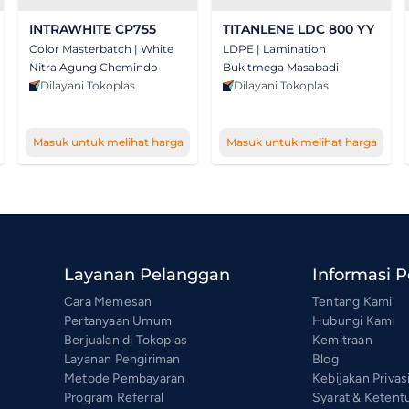
INTRAWHITE CP755
TITANLENE LDC 800 YY
Color Masterbatch | White
LDPE | Lamination
Nitra Agung Chemindo
Bukitmega Masabadi
Dilayani Tokoplas
Dilayani Tokoplas
Masuk untuk melihat harga
Masuk untuk melihat harga
Layanan Pelanggan
Informasi 
Cara Memesan
Tentang Kami
Pertanyaan Umum
Hubungi Kami
Berjualan di Tokoplas
Kemitraan
Layanan Pengiriman
Blog
Metode Pembayaran
Kebijakan Privas
Program Referral
Syarat & Ketent