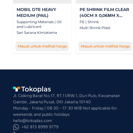
MOBIL DTE HEAVY
PE SHRINK FILM CLEAR
MEDIUM (PAIL)
(40CM X 0,06ΜM X
500M)
Supporting Materials | Oil
PE | Shrink
and Lubricant
Multi Shrink Plast
Sari Sarana Kimiatama
Masuk untuk melihat harga
Masuk untuk melihat harga
Jl. Cideng Barat No.17, RT.11/RW.1, Duri Pulo, Kecamatan
Gambir, Jakarta Pusat, DKI Jakarta 10140
Monday - Friday | 08:30 - 17:30 WIB Not applicable for
weekends and public holidays
hello@tokoplas.com
+62 813 8999 9779