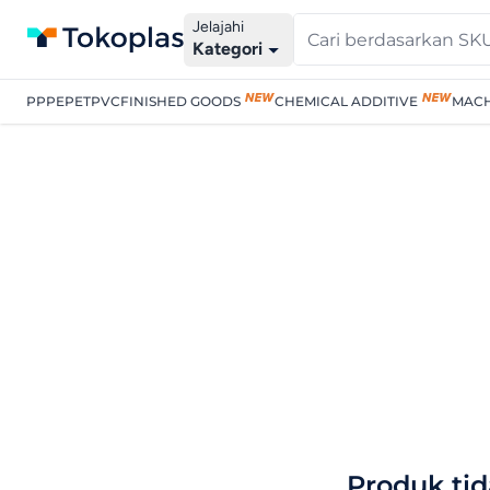
Jelajahi
Kategori
PP
PE
PET
PVC
FINISHED GOODS
CHEMICAL ADDITIVE
MACH
Produk tid