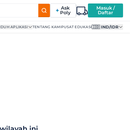
Ask
Masuk /
Poly
Daftar
🇮🇩 IND/IDR
DUH APLIKASI
TENTANG KAMI
PUSAT EDUKASI
wilayah ini