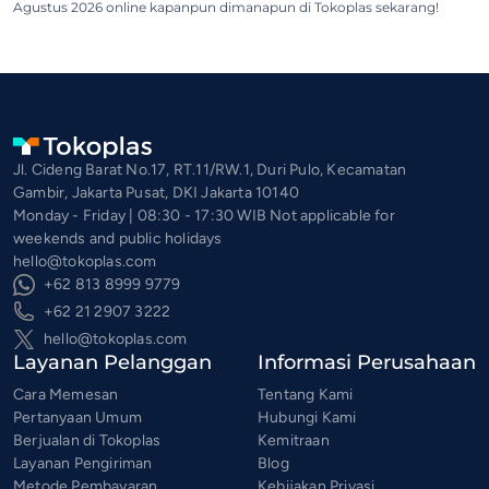
Agustus 2026 online kapanpun dimanapun di Tokoplas sekarang!
Jl. Cideng Barat No.17, RT.11/RW.1, Duri Pulo, Kecamatan
Gambir, Jakarta Pusat, DKI Jakarta 10140
Monday - Friday | 08:30 - 17:30 WIB Not applicable for
weekends and public holidays
hello@tokoplas.com
+62 813 8999 9779
+62 21 2907 3222
hello@tokoplas.com
Layanan Pelanggan
Informasi Perusahaan
Cara Memesan
Tentang Kami
Pertanyaan Umum
Hubungi Kami
Berjualan di Tokoplas
Kemitraan
Layanan Pengiriman
Blog
Metode Pembayaran
Kebijakan Privasi