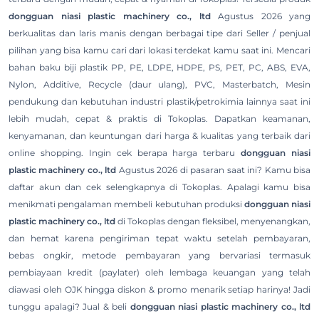
dongguan niasi plastic machinery co., ltd
Agustus 2026 yang
berkualitas dan laris manis dengan berbagai tipe dari Seller / penjual
pilihan yang bisa kamu cari dari lokasi terdekat kamu saat ini. Mencari
bahan baku biji plastik PP, PE, LDPE, HDPE, PS, PET, PC, ABS, EVA,
Nylon, Additive, Recycle (daur ulang), PVC, Masterbatch, Mesin
pendukung dan kebutuhan industri plastik/petrokimia lainnya saat ini
lebih mudah, cepat & praktis di Tokoplas. Dapatkan keamanan,
kenyamanan, dan keuntungan dari harga & kualitas yang terbaik dari
online shopping. Ingin cek berapa harga terbaru
dongguan niasi
plastic machinery co., ltd
Agustus 2026 di pasaran saat ini? Kamu bisa
daftar akun dan cek selengkapnya di Tokoplas. Apalagi kamu bisa
menikmati pengalaman membeli kebutuhan produksi
dongguan niasi
plastic machinery co., ltd
di Tokoplas dengan fleksibel, menyenangkan,
dan hemat karena pengiriman tepat waktu setelah pembayaran,
bebas ongkir, metode pembayaran yang bervariasi termasuk
pembiayaan kredit (paylater) oleh lembaga keuangan yang telah
diawasi oleh OJK hingga diskon & promo menarik setiap harinya! Jadi
tunggu apalagi? Jual & beli
dongguan niasi plastic machinery co., ltd