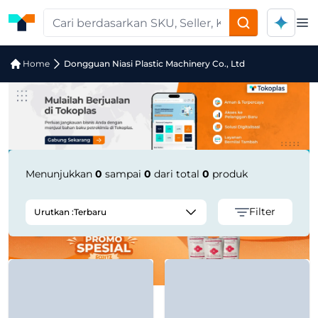
Op
Pencarian Produk "dongguan-niasi-pla
Home
Dongguan Niasi Plastic Machinery Co., Ltd
Menunjukkan
0
sampai
0
dari total
0
produk
Filter
Urutkan :
Terbaru