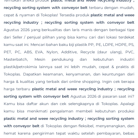
Temukan aneka produk
plastic metal and weee recycling industry ;
recycling sorting system with conveyor belt
terbaru dengan mudah,
cepat & nyaman di Tokoplas! Tersedia produk
plastic metal and weee
recycling industry ; recycling sorting system with conveyor belt
Agustus 2026 yang berkualitas dan laris manis dengan berbagai tipe
dari Seller / penjual pilihan yang bisa kamu cari dari lokasi terdekat
kamu saat ini. Mencari bahan baku biji plastik PP, PE, LDPE, HDPE, PS,
PET, PC, ABS, EVA, Nylon, Additive, Recycle (daur ulang), PVC,
Masterbatch, Mesin pendukung dan kebutuhan industri
plastik/petrokimia lainnya saat ini lebih mudah, cepat & praktis di
Tokoplas. Dapatkan keamanan, kenyamanan, dan keuntungan dari
harga & kualitas yang terbaik dari online shopping. Ingin cek berapa
harga terbaru
plastic metal and weee recycling industry ; recycling
sorting system with conveyor belt
Agustus 2026 di pasaran saat ini?
Kamu bisa daftar akun dan cek selengkapnya di Tokoplas. Apalagi
kamu bisa menikmati pengalaman membeli kebutuhan produksi
plastic metal and weee recycling industry ; recycling sorting system
with conveyor belt
di Tokoplas dengan fleksibel, menyenangkan, dan
hemat karena pengiriman tepat waktu setelah pembayaran, bebas