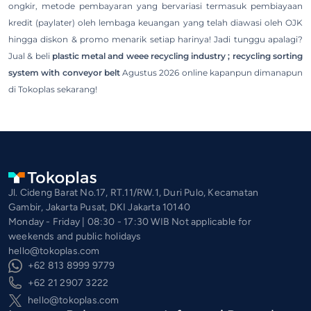
ongkir, metode pembayaran yang bervariasi termasuk pembiayaan
kredit (paylater) oleh lembaga keuangan yang telah diawasi oleh OJK
hingga diskon & promo menarik setiap harinya! Jadi tunggu apalagi?
Jual & beli
plastic metal and weee recycling industry ; recycling sorting
system with conveyor belt
Agustus 2026 online kapanpun dimanapun
di Tokoplas sekarang!
Jl. Cideng Barat No.17, RT.11/RW.1, Duri Pulo, Kecamatan
Gambir, Jakarta Pusat, DKI Jakarta 10140
Monday - Friday | 08:30 - 17:30 WIB Not applicable for
weekends and public holidays
hello@tokoplas.com
+62 813 8999 9779
+62 21 2907 3222
hello@tokoplas.com