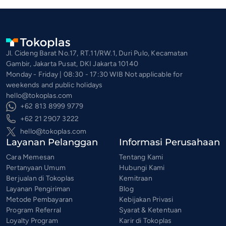
Jl. Cideng Barat No.17, RT.11/RW.1, Duri Pulo, Kecamatan
Gambir, Jakarta Pusat, DKI Jakarta 10140
Monday - Friday | 08:30 - 17:30 WIB Not applicable for
weekends and public holidays
hello@tokoplas.com
+62 813 8999 9779
+62 21 2907 3222
hello@tokoplas.com
Layanan Pelanggan
Informasi Perusahaan
Cara Memesan
Tentang Kami
Pertanyaan Umum
Hubungi Kami
Berjualan di Tokoplas
Kemitraan
Layanan Pengiriman
Blog
Metode Pembayaran
Kebijakan Privasi
Program Referral
Syarat & Ketentuan
Loyalty Program
Karir di Tokoplas