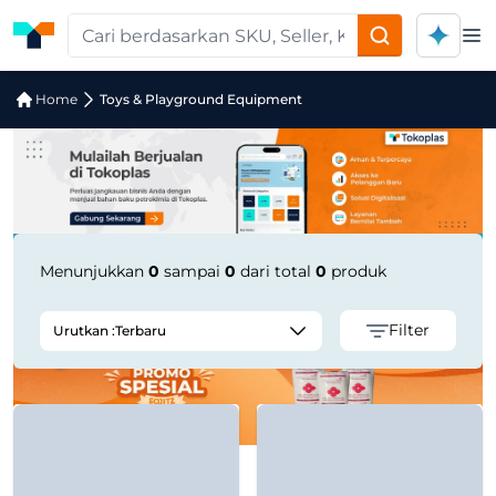
Op
Pencarian Produk "toys-" di Tokoplas
Home
Toys & Playground Equipment
Menunjukkan
0
sampai
0
dari total
0
produk
Filter
Urutkan :
Terbaru