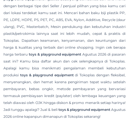
dengan berbagai tipe dari Seller / penjual pilihan yang bisa kamu cari
dari lokasi terdekat kamu saat ini. Mencari bahan baku biji plastik PP,
PE, LDPE, HDPE, PS, PET, PC, ABS, EVA, Nylon, Additive, Recycle (daur
ulang), PVC, Masterbatch, Mesin pendukung dan kebutuhan industri
plastik/petrokimia lainnya saat ini lebih mudah, cepat & praktis di
Tokoplas. Dapatkan keamanan, kenyamanan, dan keuntungan dari
harga & kualitas yang terbaik dari online shopping. Ingin cek berapa
harga terbaru
toys & playground equipment
Agustus 2026 di pasaran
saat ini? Kamu bisa daftar akun dan cek selengkapnya di Tokoplas.
Apalagi kamu bisa menikmati pengalaman membeli kebutuhan
produksi
toys & playground equipment
di Tokoplas dengan fleksibel,
menyenangkan, dan hemat karena pengiriman tepat waktu setelah
pembayaran, bebas ongkir, metode pembayaran yang bervariasi
termasuk pembiayaan kredit (paylater) oleh lembaga keuangan yang
telah diawasi oleh OJK hingga diskon & promo menarik setiap harinya!
Jadi tunggu apalagi? Jual & beli
toys & playground equipment
Agustus
2026 online kapanpun dimanapun di Tokoplas sekarang!