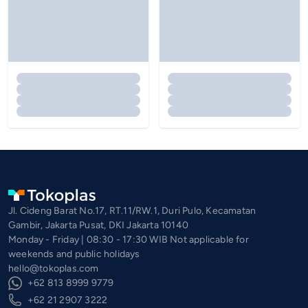
Jl. Cideng Barat No.17, RT.11/RW.1, Duri Pulo, Kecamatan
Gambir, Jakarta Pusat, DKI Jakarta 10140
Monday - Friday | 08:30 - 17:30 WIB Not applicable for
weekends and public holidays
hello@tokoplas.com
+62 813 8999 9779
+62 21 2907 3222