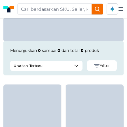
Op
Product Seller | Tokoplas
Menunjukkan
0
sampai
0
dari total
0
produk
Filter
Urutkan :
Terbaru