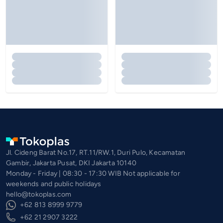
Jl. Cideng Barat No.17, RT.11/RW.1, Duri Pulo, Kecamatan
Gambir, Jakarta Pusat, DKI Jakarta 10140
Monday - Friday | 08:30 - 17:30 WIB Not applicable for
weekends and public holidays
hello@tokoplas.com
+62 813 8999 9779
+62 21 2907 3222