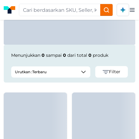
Op
Product Seller | Tokoplas
Menunjukkan
0
sampai
0
dari total
0
produk
Filter
Urutkan :
Terbaru