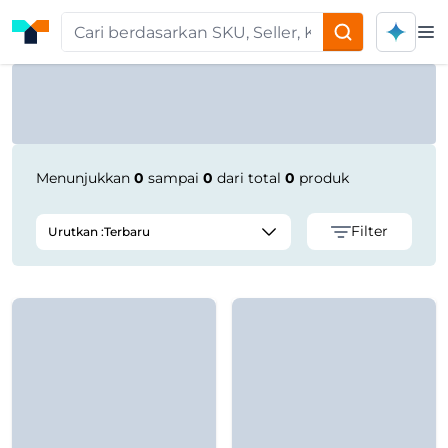
Op
Product Seller | Tokoplas
Menunjukkan
0
sampai
0
dari total
0
produk
Filter
Urutkan :
Terbaru