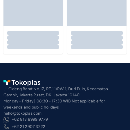
Jl. Cideng Barat No.17, RT.11/RW.1, Duri Pulo, Kecamatan
Gambir, Jakarta Pusat, DKI Jakarta 10140
Monday - Friday | 08:30 - 17:30 WIB Not applicable for
weekends and public holidays
hello@tokoplas.com
+62 813 8999 9779
+62 21 2907 3222