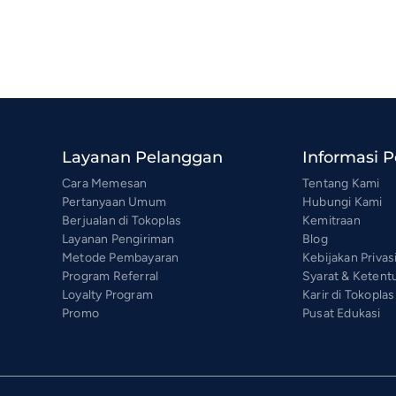
Layanan Pelanggan
Informasi 
Cara Memesan
Tentang Kami
Pertanyaan Umum
Hubungi Kami
Berjualan di Tokoplas
Kemitraan
Layanan Pengiriman
Blog
Metode Pembayaran
Kebijakan Privas
Program Referral
Syarat & Ketent
Loyalty Program
Karir di Tokoplas
Promo
Pusat Edukasi