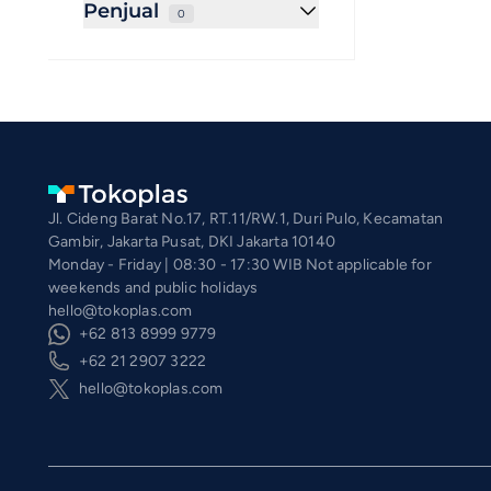
Penjual
0
Jl. Cideng Barat No.17, RT.11/RW.1, Duri Pulo, Kecamatan
Gambir, Jakarta Pusat, DKI Jakarta 10140
Monday - Friday | 08:30 - 17:30 WIB Not applicable for
weekends and public holidays
hello@tokoplas.com
+62 813 8999 9779
+62 21 2907 3222
hello@tokoplas.com