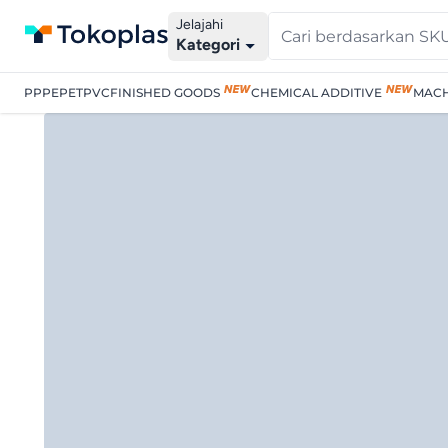
Jelajahi
Kategori
PP
PE
PET
PVC
FINISHED GOODS
CHEMICAL ADDITIVE
MACH
Product Seller | Tokopla