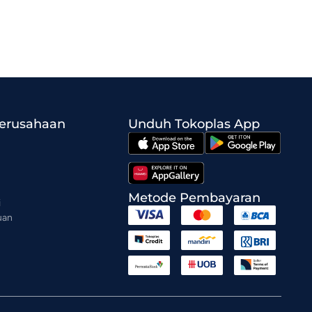
Perusahaan
Unduh Tokoplas App
Metode Pembayaran
i
uan