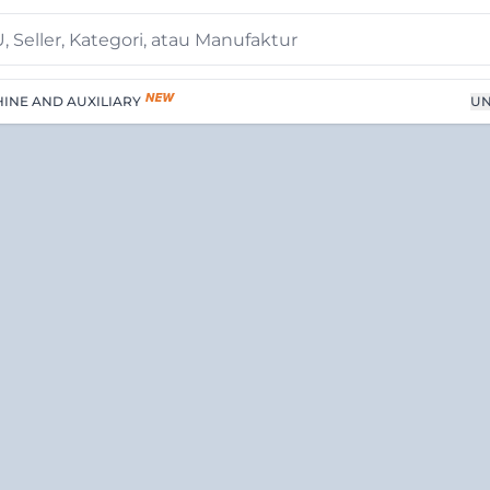
INE AND AUXILIARY
UN
s