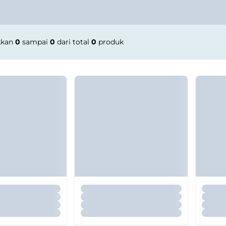
kkan
0
sampai
0
dari total
0
produk