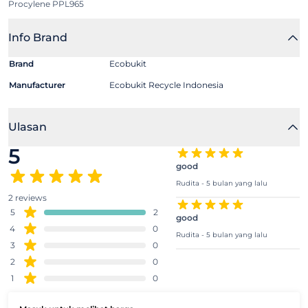
Procylene PPL965
Info Brand
Brand
Ecobukit
Manufacturer
Ecobukit Recycle Indonesia
Ulasan
5
good
Rudita - 5 bulan yang lalu
2 reviews
5
2
good
4
0
Rudita - 5 bulan yang lalu
3
0
2
0
1
0