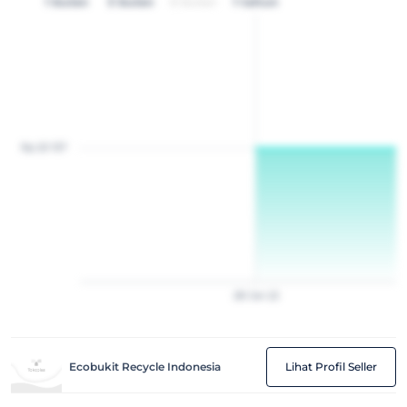
1 bulan
3 bulan
6 bulan
1 tahun
Rp 20 157
28
Jan
22
Ecobukit Recycle Indonesia
Lihat Profil Seller