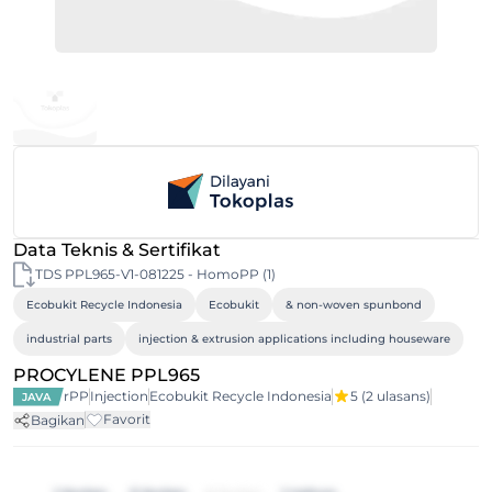
Data Teknis & Sertifikat
TDS PPL965-V1-081225 - HomoPP (1)
Ecobukit Recycle Indonesia
Ecobukit
& non-woven spunbond
industrial parts
injection & extrusion applications including houseware
PROCYLENE PPL965
rPP
Injection
Ecobukit Recycle Indonesia
5
(2 ulasans)
JAVA
Favorit
Bagikan