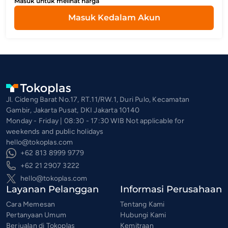
Masuk untuk melihat harga
Masuk Kedalam Akun
Jl. Cideng Barat No.17, RT.11/RW.1, Duri Pulo, Kecamatan
Gambir, Jakarta Pusat, DKI Jakarta 10140
Monday - Friday | 08:30 - 17:30 WIB Not applicable for
weekends and public holidays
hello@tokoplas.com
+62 813 8999 9779
+62 21 2907 3222
hello@tokoplas.com
Layanan Pelanggan
Informasi Perusahaan
Cara Memesan
Tentang Kami
Pertanyaan Umum
Hubungi Kami
Berjualan di Tokoplas
Kemitraan