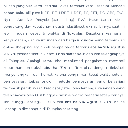
pilihan yang bisa kamu cari dari lokasi terdekat kamu saat ini. Mencari
bahan baku biji plastik PP, PE, LDPE, HDPE, PS, PET, PC, ABS, EVA,
Nylon, Additive, Recycle (daur ulang), PVC, Masterbatch, Mesin
pendukung dan kebutuhan industri plastik/petrokimia lainnya saat ini
lebih mudah, cepat & praktis di Tokoplas. Dapatkan keamanan,
kenyamanan, dan keuntungan dari harga & kualitas yang terbaik dari
online shopping. Ingin cek berapa harga terbaru
abs ha 714
Agustus
2026 di pasaran saat ini? Kamu bisa daftar akun dan cek selengkapnya
di Tokoplas. Apalagi kamu bisa menikmati pengalaman membeli
kebutuhan produksi
abs ha 714
di Tokoplas dengan fleksibel,
menyenangkan, dan hemat karena pengiriman tepat waktu setelah
pembayaran, bebas ongkir, metode pembayaran yang bervariasi
termasuk pembiayaan kredit (paylater) oleh lembaga keuangan yang
telah diawasi oleh OJK hingga diskon & promo menarik setiap harinya!
Jadi tunggu apalagi? Jual & beli
abs ha 714
Agustus 2026 online
kapanpun dimanapun di Tokoplas sekarang!