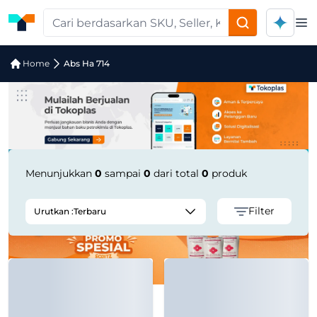
Op
Jual Abs Ha 714 | Supplier Terpercaya
Home
Abs Ha 714
Menunjukkan
0
sampai
0
dari total
0
produk
Filter
Urutkan :
Terbaru