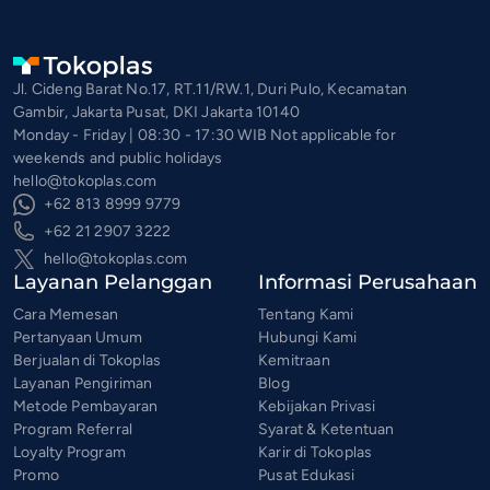
Jl. Cideng Barat No.17, RT.11/RW.1, Duri Pulo, Kecamatan
Gambir, Jakarta Pusat, DKI Jakarta 10140
Monday - Friday | 08:30 - 17:30 WIB Not applicable for
weekends and public holidays
hello@tokoplas.com
+62 813 8999 9779
+62 21 2907 3222
hello@tokoplas.com
Layanan Pelanggan
Informasi Perusahaan
Cara Memesan
Tentang Kami
Pertanyaan Umum
Hubungi Kami
Berjualan di Tokoplas
Kemitraan
Layanan Pengiriman
Blog
Metode Pembayaran
Kebijakan Privasi
Program Referral
Syarat & Ketentuan
Loyalty Program
Karir di Tokoplas
Promo
Pusat Edukasi