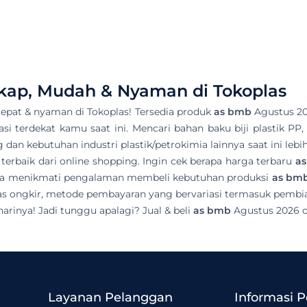
kap, Mudah & Nyaman di Tokoplas
epat & nyaman di Tokoplas! Tersedia produk
as bmb
Agustus 202
okasi terdekat kamu saat ini. Mencari bahan baku biji plastik PP
dan kebutuhan industri plastik/petrokimia lainnya saat ini leb
erbaik dari online shopping. Ingin cek berapa harga terbaru
a
bisa menikmati pengalaman membeli kebutuhan produksi
as bm
s ongkir, metode pembayaran yang bervariasi termasuk pembia
arinya! Jadi tunggu apalagi? Jual & beli
as bmb
Agustus 2026 o
Layanan Pelanggan
Informasi 