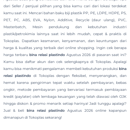
dari Seller / penjual pilihan yang bisa kamu cari dari lokasi terdekat
kamu saat ini. Mencari bahan baku biji plastik PP, PE, LDPE, HDPE, PS,
PET, PC, ABS, EVA, Nylon, Additive, Recycle (daur ulang), PVC,
Masterbatch, Mesin pendukung dan kebutuhan industri
plastik/petrokimia lainnya saat ini lebih mudah, cepat & praktis di
Tokoplas. Dapatkan keamanan, kenyamanan, dan keuntungan dari
harga & kualitas yang terbaik dari online shopping. Ingin cek berapa
harga terbaru
bina relasi plastindo
Agustus 2026 di pasaran saat ini?
Kamu bisa daftar akun dan cek selengkapnya di Tokoplas. Apalagi
kamu bisa menikmati pengalaman membeli kebutuhan produksi
bina
relasi plastindo
di Tokoplas dengan fleksibel, menyenangkan, dan
hemat karena pengiriman tepat waktu setelah pembayaran, bebas
ongkir, metode pembayaran yang bervariasi termasuk pembiayaan
kredit (paylater) oleh lembaga keuangan yang telah diawasi oleh OJK
hingga diskon & promo menarik setiap harinya! Jadi tunggu apalagi?
Jual & beli
bina relasi plastindo
Agustus 2026 online kapanpun
dimanapun di Tokoplas sekarang!