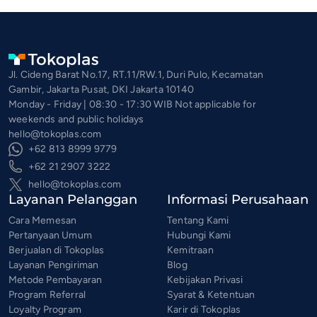
Jl. Cideng Barat No.17, RT.11/RW.1, Duri Pulo, Kecamatan
Gambir, Jakarta Pusat, DKI Jakarta 10140
Monday - Friday | 08:30 - 17:30 WIB Not applicable for
weekends and public holidays
hello@tokoplas.com
+62 813 8999 9779
+62 21 2907 3222
hello@tokoplas.com
Layanan Pelanggan
Informasi Perusahaan
Cara Memesan
Tentang Kami
Pertanyaan Umum
Hubungi Kami
Berjualan di Tokoplas
Kemitraan
Layanan Pengiriman
Blog
Metode Pembayaran
Kebijakan Privasi
Program Referral
Syarat & Ketentuan
Loyalty Program
Karir di Tokoplas