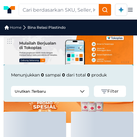
Op
Pencarian Produk "bina-relasi-plasti
Home
Bina Relasi Plastindo
Menunjukkan
0
sampai
0
dari total
0
produk
Filter
Urutkan :
Terbaru