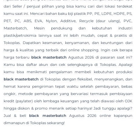
dari Seller / penjual pilihan yang bisa kamu cari dari lokasi terdekat
kamu saat ini. Mencari bahan baku biji plastik PP, PE, LDPE, HDPE, PS,
PET, PC, ABS, EVA, Nylon, Additive, Recycle (daur ulang), PVC,
Masterbatch, Mesin pendukung dan kebutuhan industri
plastik/petrokimia lainnya saat ini lebih mudah, cepat & praktis di
Tokoplas. Dapatkan keamanan, kenyamanan, dan keuntungan dari
harga & kualitas yang terbaik dari online shopping. Ingin cek berapa
harga terbaru
black masterbatch
Agustus 2026 di pasaran saat ini?
Kamu bisa daftar akun dan cek selengkapnya di Tokoplas. Apalagi
kamu bisa menikmati pengalaman membeli kebutuhan produksi
black masterbatch
di Tokoplas dengan fleksibel, menyenangkan, dan
hemat karena pengiriman tepat waktu setelah pembayaran, bebas
ongkir, metode pembayaran yang bervariasi termasuk pembiayaan
kredit (paylater) oleh lembaga keuangan yang telah diawasi oleh OJK
hingga diskon & promo menarik setiap harinya! Jadi tunggu apalagi?
Jual & beli
black masterbatch
Agustus 2026 online kapanpun
dimanapun di Tokoplas sekarang!