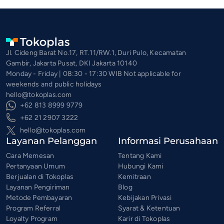
Jl. Cideng Barat No.17, RT.11/RW.1, Duri Pulo, Kecamatan
Gambir, Jakarta Pusat, DKI Jakarta 10140
Monday - Friday | 08:30 - 17:30 WIB Not applicable for
weekends and public holidays
hello@tokoplas.com
+62 813 8999 9779
+62 21 2907 3222
hello@tokoplas.com
Layanan Pelanggan
Informasi Perusahaan
Cara Memesan
Tentang Kami
Pertanyaan Umum
Hubungi Kami
Berjualan di Tokoplas
Kemitraan
Layanan Pengiriman
Blog
Metode Pembayaran
Kebijakan Privasi
Program Referral
Syarat & Ketentuan
Loyalty Program
Karir di Tokoplas