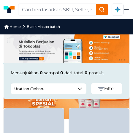
Op
Jual Black Masterbatch | Supplier Te
Home
Black Masterbatch
Menunjukkan
0
sampai
0
dari total
0
produk
Filter
Urutkan :
Terbaru