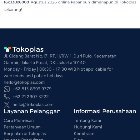
16x330x6000
Agustus 2026 online kapanpun dimanapun di Tokoplas
sekarang!
Jl. Cideng Barat No.17, RT.11/RW.1, Duri Pulo, Kecamatan
Gambir, Jakarta Pusat, DKI Jakarta 10140
Monday - Friday | 08:30 - 17:30 WIB Not applicable for
weekends and public holidays
hello@tokoplas.com
+62 813 8999 9779
+62 21 2907 3222
hello@tokoplas.com
Layanan Pelanggan
Informasi Perusahaan
Cara Memesan
Tentang Kami
Pertanyaan Umum
Hubungi Kami
Berjualan di Tokoplas
Kemitraan