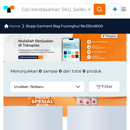
Op
Jual Bopp Garment Bag Furonghui 16
Home
Bopp Garment Bag Furonghui 16x330x6000
Menunjukkan
0
sampai
0
dari total
0
produk
Filter
Urutkan :
Terbaru