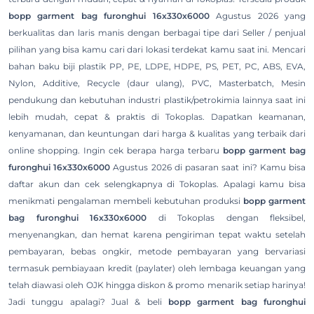
bopp garment bag furonghui 16x330x6000
Agustus 2026 yang
berkualitas dan laris manis dengan berbagai tipe dari Seller / penjual
pilihan yang bisa kamu cari dari lokasi terdekat kamu saat ini. Mencari
bahan baku biji plastik PP, PE, LDPE, HDPE, PS, PET, PC, ABS, EVA,
Nylon, Additive, Recycle (daur ulang), PVC, Masterbatch, Mesin
pendukung dan kebutuhan industri plastik/petrokimia lainnya saat ini
lebih mudah, cepat & praktis di Tokoplas. Dapatkan keamanan,
kenyamanan, dan keuntungan dari harga & kualitas yang terbaik dari
online shopping. Ingin cek berapa harga terbaru
bopp garment bag
furonghui 16x330x6000
Agustus 2026 di pasaran saat ini? Kamu bisa
daftar akun dan cek selengkapnya di Tokoplas. Apalagi kamu bisa
menikmati pengalaman membeli kebutuhan produksi
bopp garment
bag furonghui 16x330x6000
di Tokoplas dengan fleksibel,
menyenangkan, dan hemat karena pengiriman tepat waktu setelah
pembayaran, bebas ongkir, metode pembayaran yang bervariasi
termasuk pembiayaan kredit (paylater) oleh lembaga keuangan yang
telah diawasi oleh OJK hingga diskon & promo menarik setiap harinya!
Jadi tunggu apalagi? Jual & beli
bopp garment bag furonghui