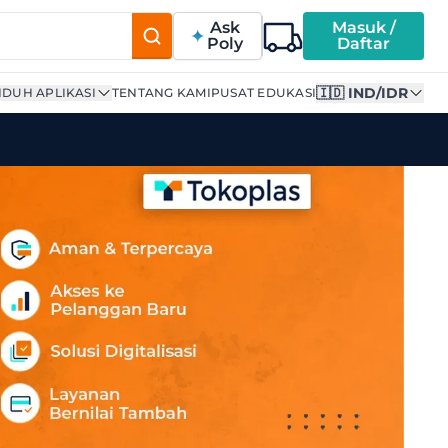
Ask
Masuk /
Poly
Daftar
🇮🇩 IND/IDR
DUH APLIKASI
TENTANG KAMI
PUSAT EDUKASI
Supplier Terpercaya