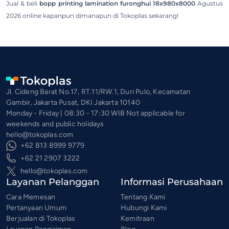
Jual & beli
bopp printing lamination furonghui 18x980x8000
Agustus
2026 online kapanpun dimanapun di Tokoplas sekarang!
Jl. Cideng Barat No.17, RT.11/RW.1, Duri Pulo, Kecamatan
Gambir, Jakarta Pusat, DKI Jakarta 10140
Monday - Friday | 08:30 - 17:30 WIB Not applicable for
weekends and public holidays
hello@tokoplas.com
+62 813 8999 9779
+62 21 2907 3222
hello@tokoplas.com
Layanan Pelanggan
Informasi Perusahaan
Cara Memesan
Tentang Kami
Pertanyaan Umum
Hubungi Kami
Berjualan di Tokoplas
Kemitraan