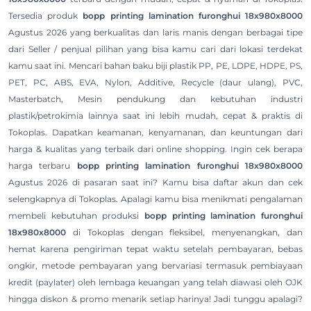
Tersedia produk
bopp printing lamination furonghui 18x980x8000
Agustus 2026 yang berkualitas dan laris manis dengan berbagai tipe
dari Seller / penjual pilihan yang bisa kamu cari dari lokasi terdekat
kamu saat ini. Mencari bahan baku biji plastik PP, PE, LDPE, HDPE, PS,
PET, PC, ABS, EVA, Nylon, Additive, Recycle (daur ulang), PVC,
Masterbatch, Mesin pendukung dan kebutuhan industri
plastik/petrokimia lainnya saat ini lebih mudah, cepat & praktis di
Tokoplas. Dapatkan keamanan, kenyamanan, dan keuntungan dari
harga & kualitas yang terbaik dari online shopping. Ingin cek berapa
harga terbaru
bopp printing lamination furonghui 18x980x8000
Agustus 2026 di pasaran saat ini? Kamu bisa daftar akun dan cek
selengkapnya di Tokoplas. Apalagi kamu bisa menikmati pengalaman
membeli kebutuhan produksi
bopp printing lamination furonghui
18x980x8000
di Tokoplas dengan fleksibel, menyenangkan, dan
hemat karena pengiriman tepat waktu setelah pembayaran, bebas
ongkir, metode pembayaran yang bervariasi termasuk pembiayaan
kredit (paylater) oleh lembaga keuangan yang telah diawasi oleh OJK
hingga diskon & promo menarik setiap harinya! Jadi tunggu apalagi?