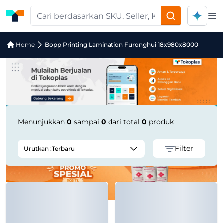
Op
Jual Bopp Printing Lamination Furon
Home
Bopp Printing Lamination Furonghui 18x980x8000
Menunjukkan
0
sampai
0
dari total
0
produk
Filter
Urutkan :
Terbaru