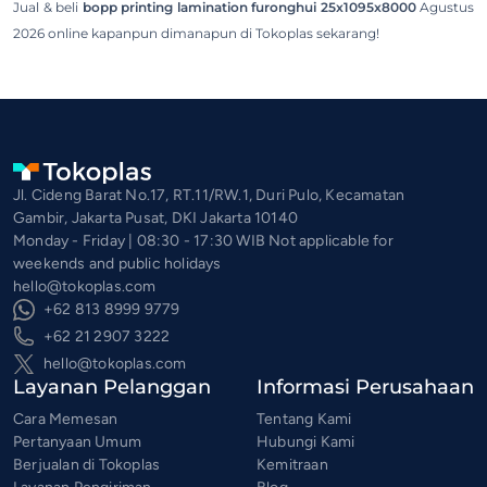
Jual & beli
bopp printing lamination furonghui 25x1095x8000
Agustus
2026 online kapanpun dimanapun di Tokoplas sekarang!
Jl. Cideng Barat No.17, RT.11/RW.1, Duri Pulo, Kecamatan
Gambir, Jakarta Pusat, DKI Jakarta 10140
Monday - Friday | 08:30 - 17:30 WIB Not applicable for
weekends and public holidays
hello@tokoplas.com
+62 813 8999 9779
+62 21 2907 3222
hello@tokoplas.com
Layanan Pelanggan
Informasi Perusahaan
Cara Memesan
Tentang Kami
Pertanyaan Umum
Hubungi Kami
Berjualan di Tokoplas
Kemitraan