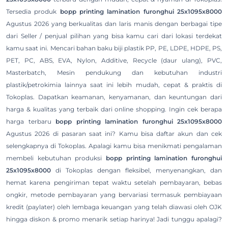
Tersedia produk
bopp printing lamination furonghui 25x1095x8000
Agustus 2026 yang berkualitas dan laris manis dengan berbagai tipe
dari Seller / penjual pilihan yang bisa kamu cari dari lokasi terdekat
kamu saat ini. Mencari bahan baku biji plastik PP, PE, LDPE, HDPE, PS,
PET, PC, ABS, EVA, Nylon, Additive, Recycle (daur ulang), PVC,
Masterbatch, Mesin pendukung dan kebutuhan industri
plastik/petrokimia lainnya saat ini lebih mudah, cepat & praktis di
Tokoplas. Dapatkan keamanan, kenyamanan, dan keuntungan dari
harga & kualitas yang terbaik dari online shopping. Ingin cek berapa
harga terbaru
bopp printing lamination furonghui 25x1095x8000
Agustus 2026 di pasaran saat ini? Kamu bisa daftar akun dan cek
selengkapnya di Tokoplas. Apalagi kamu bisa menikmati pengalaman
membeli kebutuhan produksi
bopp printing lamination furonghui
25x1095x8000
di Tokoplas dengan fleksibel, menyenangkan, dan
hemat karena pengiriman tepat waktu setelah pembayaran, bebas
ongkir, metode pembayaran yang bervariasi termasuk pembiayaan
kredit (paylater) oleh lembaga keuangan yang telah diawasi oleh OJK
hingga diskon & promo menarik setiap harinya! Jadi tunggu apalagi?