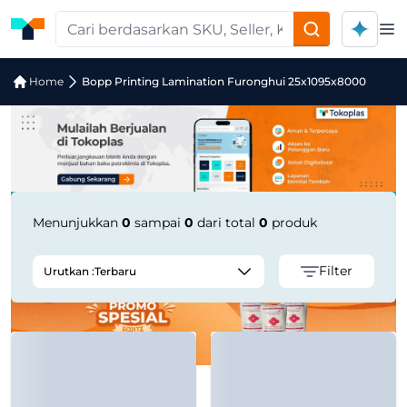
Op
Jual Bopp Printing Lamination Furon
Home
Bopp Printing Lamination Furonghui 25x1095x8000
Menunjukkan
0
sampai
0
dari total
0
produk
Filter
Urutkan :
Terbaru