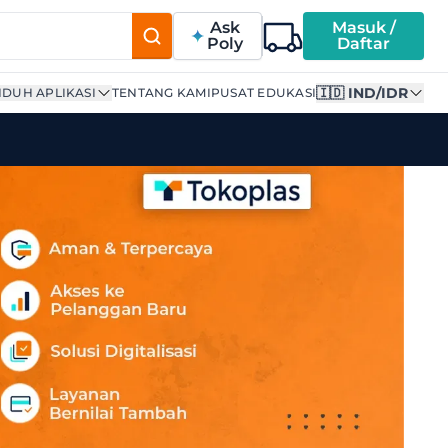
Ask
Masuk /
Poly
Daftar
🇮🇩 IND/IDR
DUH APLIKASI
TENTANG KAMI
PUSAT EDUKASI
| Supplier Terpercaya