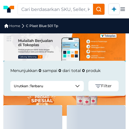
Op
Jual C Plast Blue 501 Tp | Supplier Te
Home
C Plast Blue 501 Tp
Menunjukkan
0
sampai
0
dari total
0
produk
Filter
Urutkan :
Terbaru