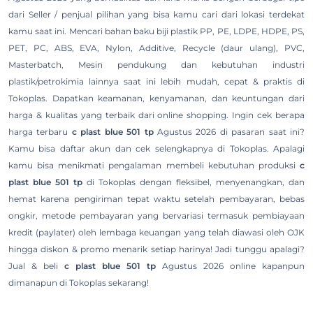
dari Seller / penjual pilihan yang bisa kamu cari dari lokasi terdekat
kamu saat ini. Mencari bahan baku biji plastik PP, PE, LDPE, HDPE, PS,
PET, PC, ABS, EVA, Nylon, Additive, Recycle (daur ulang), PVC,
Masterbatch, Mesin pendukung dan kebutuhan industri
plastik/petrokimia lainnya saat ini lebih mudah, cepat & praktis di
Tokoplas. Dapatkan keamanan, kenyamanan, dan keuntungan dari
harga & kualitas yang terbaik dari online shopping. Ingin cek berapa
harga terbaru
c plast blue 501 tp
Agustus 2026 di pasaran saat ini?
Kamu bisa daftar akun dan cek selengkapnya di Tokoplas. Apalagi
kamu bisa menikmati pengalaman membeli kebutuhan produksi
c
plast blue 501 tp
di Tokoplas dengan fleksibel, menyenangkan, dan
hemat karena pengiriman tepat waktu setelah pembayaran, bebas
ongkir, metode pembayaran yang bervariasi termasuk pembiayaan
kredit (paylater) oleh lembaga keuangan yang telah diawasi oleh OJK
hingga diskon & promo menarik setiap harinya! Jadi tunggu apalagi?
Jual & beli
c plast blue 501 tp
Agustus 2026 online kapanpun
dimanapun di Tokoplas sekarang!