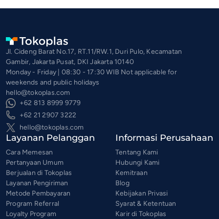
Jl. Cideng Barat No.17, RT.11/RW.1, Duri Pulo, Kecamatan
Gambir, Jakarta Pusat, DKI Jakarta 10140
Monday - Friday | 08:30 - 17:30 WIB Not applicable for
weekends and public holidays
hello@tokoplas.com
+62 813 8999 9779
+62 21 2907 3222
hello@tokoplas.com
Layanan Pelanggan
Informasi Perusahaan
Cara Memesan
Tentang Kami
Pertanyaan Umum
Hubungi Kami
Berjualan di Tokoplas
Kemitraan
Layanan Pengiriman
Blog
Metode Pembayaran
Kebijakan Privasi
Program Referral
Syarat & Ketentuan
Loyalty Program
Karir di Tokoplas