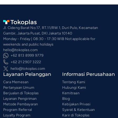
Jl. Cideng Barat No.17, RT.11/RW.1, Duri Pulo, Kecamatan
Gambir, Jakarta Pusat, DKI Jakarta 10140
Monday - Friday | 08:30 - 17:30 WIB Not applicable for
weekends and public holidays
hello@tokoplas.com
+62 813 8999 9779
+62 21 2907 3222
hello@tokoplas.com
Layanan Pelanggan
Informasi Perusahaan
Cara Memesan
Tentang Kami
Pertanyaan Umum
Hubungi Kami
Berjualan di Tokoplas
Kemitraan
Layanan Pengiriman
Blog
Metode Pembayaran
Kebijakan Privasi
Program Referral
Syarat & Ketentuan
Loyalty Program
Karir di Tokoplas