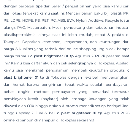
dengan berbagai tipe dari Seller / penjual pilihan yang bisa kamu cari
dari lokasi terdekat kamu saat ini. Mencari bahan baku biji plastik PP,
PE, LDPE, HDPE, PS, PET, PC, ABS, EVA, Nylon, Additive, Recycle (daur
ulang), PVC, Masterbatch, Mesin pendukung dan kebutuhan industri
plastik/petrokimia lainnya saat ini lebih mudah, cepat & praktis di
Tokoplas. Dapatkan keamanan, kenyamanan, dan keuntungan dari
harga & kualitas yang terbaik dari online shopping. Ingin cek berapa
harga terbaru
c plast brightener 01 tp
Agustus 2026 di pasaran saat
ini? Kamu bisa daftar akun dan cek selengkapnya di Tokoplas. Apalagi
kamu bisa menikmati pengalaman membeli kebutuhan produksi
c
plast brightener 01 tp
di Tokoplas dengan fleksibel, menyenangkan,
dan hemat karena pengiriman tepat waktu setelah pembayaran,
bebas ongkir, metode pembayaran yang bervariasi termasuk
pembiayaan kredit (paylater) oleh lembaga keuangan yang telah
diawasi oleh OJK hingga diskon & promo menarik setiap harinya! Jadi
tunggu apalagi? Jual & beli
c plast brightener 01 tp
Agustus 2026
online kapanpun dimanapun di Tokoplas sekarang!