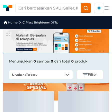
Op
Jual C Plast Brightener 01 Tp | Suppl
Home
C Plast Brightener 01 Tp
Menunjukkan
0
sampai
0
dari total
0
produk
Filter
Urutkan :
Terbaru