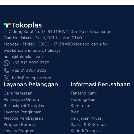
Jl. Cideng Barat No.17, RT.11/RW.1, Duri Pulo, Kecamatan
Gambir, Jakarta Pusat, DKI Jakarta 10140
Monday - Friday | 08:30 - 17:30 WIB Not applicable for
weekends and public holidays
hello@tokoplas.com
+62 813 8999 9779
+62 21 2907 3222
hello@tokoplas.com
Layanan Pelanggan
Informasi Perusahaan
Cara Memesan
Tentang Kami
Pertanyaan Umum
Hubungi Kami
Berjualan di Tokoplas
Kemitraan
Layanan Pengiriman
Blog
Metode Pembayaran
Kebijakan Privasi
Program Referral
Syarat & Ketentuan
Loyalty Program
Karir di Tokoplas