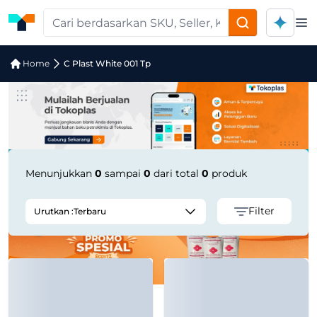
Op
Jual C Plast White 001 Tp | Supplier 
Home
C Plast White 001 Tp
Menunjukkan
0
sampai
0
dari total
0
produk
Filter
Urutkan :
Terbaru