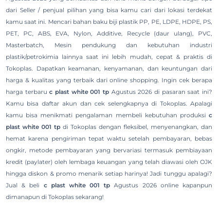
dari Seller / penjual pilihan yang bisa kamu cari dari lokasi terdekat
kamu saat ini. Mencari bahan baku biji plastik PP, PE, LDPE, HDPE, PS,
PET, PC, ABS, EVA, Nylon, Additive, Recycle (daur ulang), PVC,
Masterbatch, Mesin pendukung dan kebutuhan industri
plastik/petrokimia lainnya saat ini lebih mudah, cepat & praktis di
Tokoplas. Dapatkan keamanan, kenyamanan, dan keuntungan dari
harga & kualitas yang terbaik dari online shopping. Ingin cek berapa
harga terbaru
c plast white 001 tp
Agustus 2026 di pasaran saat ini?
Kamu bisa daftar akun dan cek selengkapnya di Tokoplas. Apalagi
kamu bisa menikmati pengalaman membeli kebutuhan produksi
c
plast white 001 tp
di Tokoplas dengan fleksibel, menyenangkan, dan
hemat karena pengiriman tepat waktu setelah pembayaran, bebas
ongkir, metode pembayaran yang bervariasi termasuk pembiayaan
kredit (paylater) oleh lembaga keuangan yang telah diawasi oleh OJK
hingga diskon & promo menarik setiap harinya! Jadi tunggu apalagi?
Jual & beli
c plast white 001 tp
Agustus 2026 online kapanpun
dimanapun di Tokoplas sekarang!