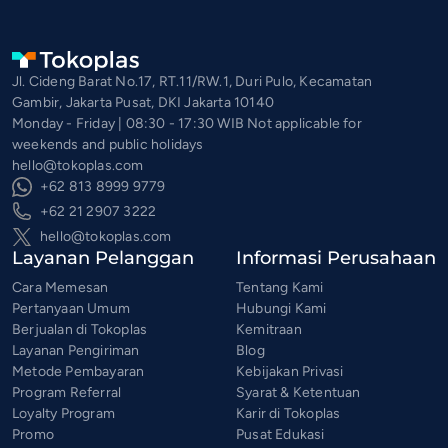
Jl. Cideng Barat No.17, RT.11/RW.1, Duri Pulo, Kecamatan
Gambir, Jakarta Pusat, DKI Jakarta 10140
Monday - Friday | 08:30 - 17:30 WIB Not applicable for
weekends and public holidays
hello@tokoplas.com
+62 813 8999 9779
+62 21 2907 3222
hello@tokoplas.com
Layanan Pelanggan
Informasi Perusahaan
Cara Memesan
Tentang Kami
Pertanyaan Umum
Hubungi Kami
Berjualan di Tokoplas
Kemitraan
Layanan Pengiriman
Blog
Metode Pembayaran
Kebijakan Privasi
Program Referral
Syarat & Ketentuan
Loyalty Program
Karir di Tokoplas
Promo
Pusat Edukasi