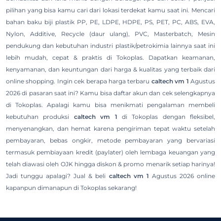
pilihan yang bisa kamu cari dari lokasi terdekat kamu saat ini. Mencari
bahan baku biji plastik PP, PE, LDPE, HDPE, PS, PET, PC, ABS, EVA,
Nylon, Additive, Recycle (daur ulang), PVC, Masterbatch, Mesin
pendukung dan kebutuhan industri plastik/petrokimia lainnya saat ini
lebih mudah, cepat & praktis di Tokoplas. Dapatkan keamanan,
kenyamanan, dan keuntungan dari harga & kualitas yang terbaik dari
online shopping. Ingin cek berapa harga terbaru
caltech vm 1
Agustus
2026 di pasaran saat ini? Kamu bisa daftar akun dan cek selengkapnya
di Tokoplas. Apalagi kamu bisa menikmati pengalaman membeli
kebutuhan produksi
caltech vm 1
di Tokoplas dengan fleksibel,
menyenangkan, dan hemat karena pengiriman tepat waktu setelah
pembayaran, bebas ongkir, metode pembayaran yang bervariasi
termasuk pembiayaan kredit (paylater) oleh lembaga keuangan yang
telah diawasi oleh OJK hingga diskon & promo menarik setiap harinya!
Jadi tunggu apalagi? Jual & beli
caltech vm 1
Agustus 2026 online
kapanpun dimanapun di Tokoplas sekarang!