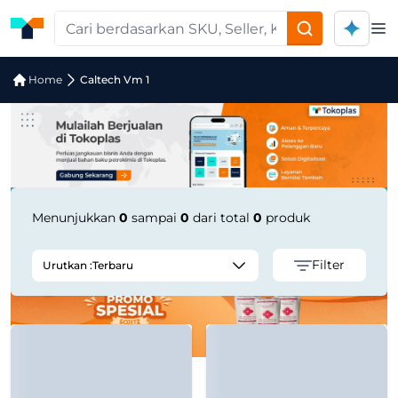
Op
Jual Caltech Vm 1 | Supplier Terperca
Home
Caltech Vm 1
Menunjukkan
0
sampai
0
dari total
0
produk
Filter
Urutkan :
Terbaru