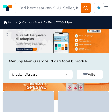
Op
Jual Carbon Black As Bmb 2705cldpe 
Home
Carbon Black As Bmb 2705cldpe
Menunjukkan
0
sampai
0
dari total
0
produk
Filter
Urutkan :
Terbaru