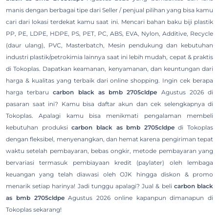
manis dengan berbagai tipe dari Seller / penjual pilihan yang bisa kamu
cari dari lokasi terdekat kamu saat ini. Mencari bahan baku biji plastik
PP, PE, LDPE, HDPE, PS, PET, PC, ABS, EVA, Nylon, Additive, Recycle
(daur ulang), PVC, Masterbatch, Mesin pendukung dan kebutuhan
industri plastik/petrokimia lainnya saat ini lebih mudah, cepat & praktis
di Tokoplas. Dapatkan keamanan, kenyamanan, dan keuntungan dari
harga & kualitas yang terbaik dari online shopping. Ingin cek berapa
harga terbaru
carbon black as bmb 2705cldpe
Agustus 2026 di
pasaran saat ini? Kamu bisa daftar akun dan cek selengkapnya di
Tokoplas. Apalagi kamu bisa menikmati pengalaman membeli
kebutuhan produksi
carbon black as bmb 2705cldpe
di Tokoplas
dengan fleksibel, menyenangkan, dan hemat karena pengiriman tepat
waktu setelah pembayaran, bebas ongkir, metode pembayaran yang
bervariasi termasuk pembiayaan kredit (paylater) oleh lembaga
keuangan yang telah diawasi oleh OJK hingga diskon & promo
menarik setiap harinya! Jadi tunggu apalagi? Jual & beli
carbon black
as bmb 2705cldpe
Agustus 2026 online kapanpun dimanapun di
Tokoplas sekarang!