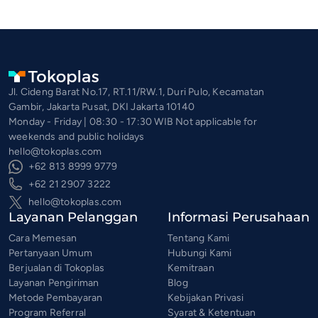
Jl. Cideng Barat No.17, RT.11/RW.1, Duri Pulo, Kecamatan
Gambir, Jakarta Pusat, DKI Jakarta 10140
Monday - Friday | 08:30 - 17:30 WIB Not applicable for
weekends and public holidays
hello@tokoplas.com
+62 813 8999 9779
+62 21 2907 3222
hello@tokoplas.com
Layanan Pelanggan
Informasi Perusahaan
Cara Memesan
Tentang Kami
Pertanyaan Umum
Hubungi Kami
Berjualan di Tokoplas
Kemitraan
Layanan Pengiriman
Blog
Metode Pembayaran
Kebijakan Privasi
Program Referral
Syarat & Ketentuan