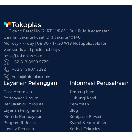
Jl. Cideng Barat No.17, RT.11/RW.1, Duri Pulo, Kecamatan
Gambir, Jakarta Pusat, DKI Jakarta 10140
Monday - Friday | 08:30 - 17:30 WIB Not applicable for
weekends and public holidays
hello@tokoplas.com
+62 813 8999 9779
+62 21 2907 3222
hello@tokoplas.com
Layanan Pelanggan
Informasi Perusahaan
Cara Memesan
Tentang Kami
Pertanyaan Umum
Hubungi Kami
Berjualan di Tokoplas
Kemitraan
Layanan Pengiriman
Blog
Metode Pembayaran
Kebijakan Privasi
Program Referral
Syarat & Ketentuan
Loyalty Program
Karir di Tokoplas