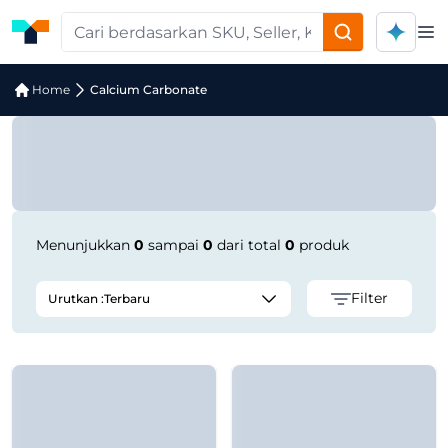
Op
Jual Calcium Carbonate | Supplier Te
Home
Calcium Carbonate
Menunjukkan
0
sampai
0
dari total
0
produk
Filter
Urutkan :
Terbaru