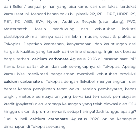
dari Seller / penjual pilihan yang bisa kamu cari dari lokasi terdekat
kamu saat ini. Mencari bahan baku biji plastik PP, PE, LDPE, HDPE, PS,
PET, PC, ABS, EVA, Nylon, Additive, Recycle (daur ulang), PVC,
Masterbatch, Mesin pendukung dan kebutuhan industri
plastik/petrokimia lainnya saat ini lebih mudah, cepat & praktis di
Tokoplas. Dapatkan keamanan, kenyamanan, dan keuntungan dari
harga & kualitas yang terbaik dari online shopping. Ingin cek berapa
harga terbaru
calcium carbonate
Agustus 2026 di pasaran saat ini?
Kamu bisa daftar akun dan cek selengkapnya di Tokoplas. Apalagi
kamu bisa menikmati pengalaman membeli kebutuhan produksi
calcium carbonate
di Tokoplas dengan fleksibel, menyenangkan, dan
hemat karena pengiriman tepat waktu setelah pembayaran, bebas
ongkir, metode pembayaran yang bervariasi termasuk pembiayaan
kredit (paylater) oleh lembaga keuangan yang telah diawasi oleh OJK
hingga diskon & promo menarik setiap harinya! Jadi tunggu apalagi?
Jual & beli
calcium carbonate
Agustus 2026 online kapanpun
dimanapun di Tokoplas sekarang!