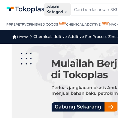
Jelajahi
Kategori
PP
PE
PET
PVC
FINISHED GOODS
CHEMICAL ADDITIVE
MACH
Jual Chemicaladditive Ad
Chemicaladditive Additive For Process Zinc 
Home