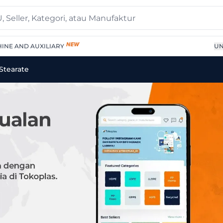
INE AND AUXILIARY
UN
ditive For Process Zinc 
Stearate