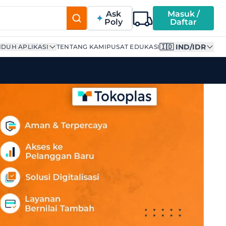
Ask
Masuk /
Poly
Daftar
🇮🇩 IND/IDR
DUH APLIKASI
TENTANG KAMI
PUSAT EDUKASI
Stearate | Supplier Terpe