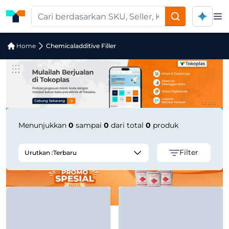
Op
Jual Chemicaladditive Filler | Suppli
Home
Chemicaladditive Filler
Menunjukkan
0
sampai
0
dari total
0
produk
Filter
Urutkan :
Terbaru