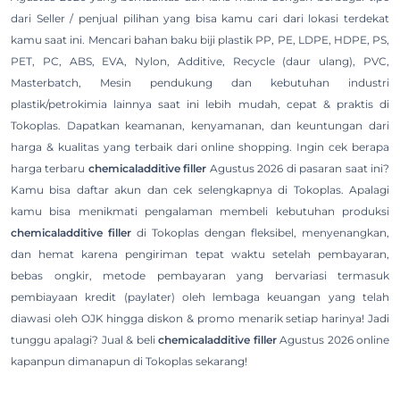
dari Seller / penjual pilihan yang bisa kamu cari dari lokasi terdekat
kamu saat ini. Mencari bahan baku biji plastik PP, PE, LDPE, HDPE, PS,
PET, PC, ABS, EVA, Nylon, Additive, Recycle (daur ulang), PVC,
Masterbatch, Mesin pendukung dan kebutuhan industri
plastik/petrokimia lainnya saat ini lebih mudah, cepat & praktis di
Tokoplas. Dapatkan keamanan, kenyamanan, dan keuntungan dari
harga & kualitas yang terbaik dari online shopping. Ingin cek berapa
harga terbaru
chemicaladditive filler
Agustus 2026 di pasaran saat ini?
Kamu bisa daftar akun dan cek selengkapnya di Tokoplas. Apalagi
kamu bisa menikmati pengalaman membeli kebutuhan produksi
chemicaladditive filler
di Tokoplas dengan fleksibel, menyenangkan,
dan hemat karena pengiriman tepat waktu setelah pembayaran,
bebas ongkir, metode pembayaran yang bervariasi termasuk
pembiayaan kredit (paylater) oleh lembaga keuangan yang telah
diawasi oleh OJK hingga diskon & promo menarik setiap harinya! Jadi
tunggu apalagi? Jual & beli
chemicaladditive filler
Agustus 2026 online
kapanpun dimanapun di Tokoplas sekarang!