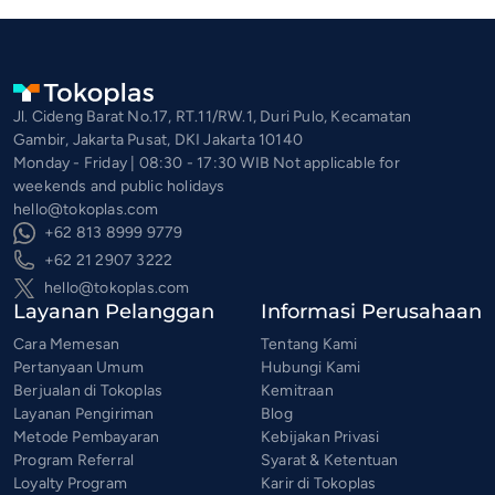
Jl. Cideng Barat No.17, RT.11/RW.1, Duri Pulo, Kecamatan
Gambir, Jakarta Pusat, DKI Jakarta 10140
Monday - Friday | 08:30 - 17:30 WIB Not applicable for
weekends and public holidays
hello@tokoplas.com
+62 813 8999 9779
+62 21 2907 3222
hello@tokoplas.com
Layanan Pelanggan
Informasi Perusahaan
Cara Memesan
Tentang Kami
Pertanyaan Umum
Hubungi Kami
Berjualan di Tokoplas
Kemitraan
Layanan Pengiriman
Blog
Metode Pembayaran
Kebijakan Privasi
Program Referral
Syarat & Ketentuan
Loyalty Program
Karir di Tokoplas