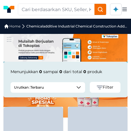
Op
Jual Chemicaladditive Industrial Che
Home
Chemicaladditive Industrial Chemical Construction Additive
Menunjukkan
0
sampai
0
dari total
0
produk
Filter
Urutkan :
Terbaru