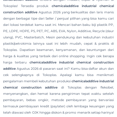
Tokoplas! Tersedia produk
chemicaladditive industrial chemical
construction additive
Agustus 2026 yang berkualitas dan laris manis
dengan berbagai tipe dari Seller / penjual pilihan yang bisa kamu cari
dari lokasi terdekat kamu saat ini. Mencari bahan baku biji plastik PP,
PE, LDPE, HDPE, PS, PET, PC, ABS, EVA, Nylon, Additive, Recycle (daur
ulang), PVC, Masterbatch, Mesin pendukung dan kebutuhan industri
plastik/petrokimia lainnya saat ini lebih mudah, cepat & praktis di
Tokoplas. Dapatkan keamanan, kenyamanan, dan keuntungan dari
harga & kualitas yang terbaik dari online shopping. Ingin cek berapa
harga terbaru
chemicaladditive industrial chemical construction
additive
Agustus 2026 di pasaran saat ini? Kamu bisa daftar akun dan
cek selengkapnya di Tokoplas. Apalagi kamu bisa menikmati
pengalaman membeli kebutuhan produksi
chemicaladditive industrial
chemical construction additive
di Tokoplas dengan fleksibel,
menyenangkan, dan hemat karena pengiriman tepat waktu setelah
pembayaran, bebas ongkir, metode pembayaran yang bervariasi
termasuk pembiayaan kredit (paylater) oleh lembaga keuangan yang
telah diawasi oleh OJK hingga diskon & promo menarik setiap harinya!