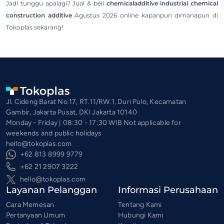
Jadi tunggu apalagi? Jual & beli
chemicaladditive industrial chemical
construction additive
Agustus 2026 online kapanpun dimanapun di
Tokoplas sekarang!
Jl. Cideng Barat No.17, RT.11/RW.1, Duri Pulo, Kecamatan
Gambir, Jakarta Pusat, DKI Jakarta 10140
Monday - Friday | 08:30 - 17:30 WIB Not applicable for
weekends and public holidays
hello@tokoplas.com
+62 813 8999 9779
+62 21 2907 3222
hello@tokoplas.com
Layanan Pelanggan
Informasi Perusahaan
Cara Memesan
Tentang Kami
Pertanyaan Umum
Hubungi Kami