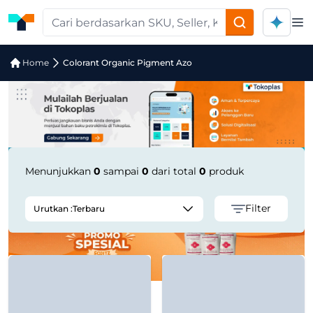
Op
Jual Colorant Organic Pigment Azo |
Home
Colorant Organic Pigment Azo
Menunjukkan
0
sampai
0
dari total
0
produk
Filter
Urutkan :
Terbaru