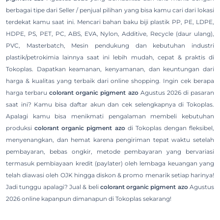
berbagai tipe dari Seller / penjual pilihan yang bisa kamu cari dari lokasi
terdekat kamu saat ini. Mencari bahan baku biji plastik PP, PE, LDPE,
HDPE, PS, PET, PC, ABS, EVA, Nylon, Additive, Recycle (daur ulang),
PVC, Masterbatch, Mesin pendukung dan kebutuhan industri
plastik/petrokimia lainnya saat ini lebih mudah, cepat & praktis di
Tokoplas. Dapatkan keamanan, kenyamanan, dan keuntungan dari
harga & kualitas yang terbaik dari online shopping. Ingin cek berapa
harga terbaru
colorant organic pigment azo
Agustus 2026 di pasaran
saat ini? Kamu bisa daftar akun dan cek selengkapnya di Tokoplas.
Apalagi kamu bisa menikmati pengalaman membeli kebutuhan
produksi
colorant organic pigment azo
di Tokoplas dengan fleksibel,
menyenangkan, dan hemat karena pengiriman tepat waktu setelah
pembayaran, bebas ongkir, metode pembayaran yang bervariasi
termasuk pembiayaan kredit (paylater) oleh lembaga keuangan yang
telah diawasi oleh OJK hingga diskon & promo menarik setiap harinya!
Jadi tunggu apalagi? Jual & beli
colorant organic pigment azo
Agustus
2026 online kapanpun dimanapun di Tokoplas sekarang!