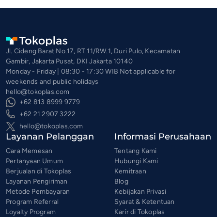
Jl. Cideng Barat No.17, RT.11/RW.1, Duri Pulo, Kecamatan
Gambir, Jakarta Pusat, DKI Jakarta 10140
Monday - Friday | 08:30 - 17:30 WIB Not applicable for
weekends and public holidays
hello@tokoplas.com
+62 813 8999 9779
+62 21 2907 3222
hello@tokoplas.com
Layanan Pelanggan
Informasi Perusahaan
Cara Memesan
Tentang Kami
Pertanyaan Umum
Hubungi Kami
Berjualan di Tokoplas
Kemitraan
Layanan Pengiriman
Blog
Metode Pembayaran
Kebijakan Privasi
Program Referral
Syarat & Ketentuan
Loyalty Program
Karir di Tokoplas