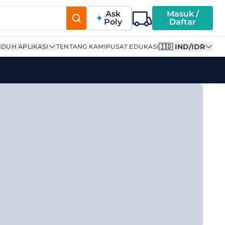
Ask
Masuk /
Poly
Daftar
🇮🇩 IND/IDR
DUH APLIKASI
TENTANG KAMI
PUSAT EDUKASI
oil | Supplier Terpercay