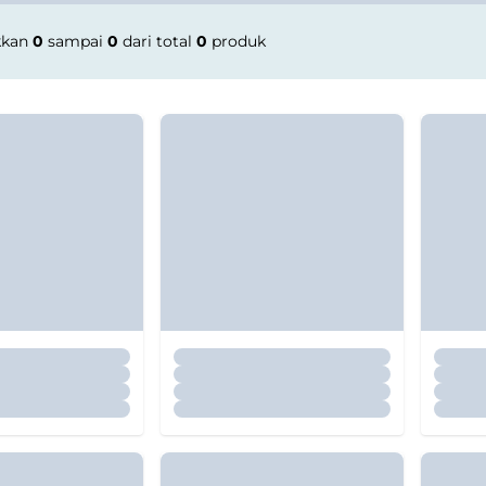
kkan
0
sampai
0
dari total
0
produk