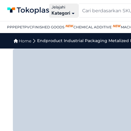
Jelajahi
Kategori
PP
PE
PET
PVC
FINISHED GOODS
CHEMICAL ADDITIVE
MACH
Jual Endproduct Industri
Endproduct Industrial Packaging Metalized 
Home