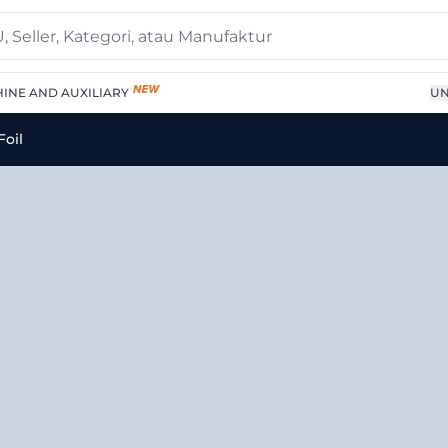
INE AND AUXILIARY
UN
al Packaging Metalized F
Foil