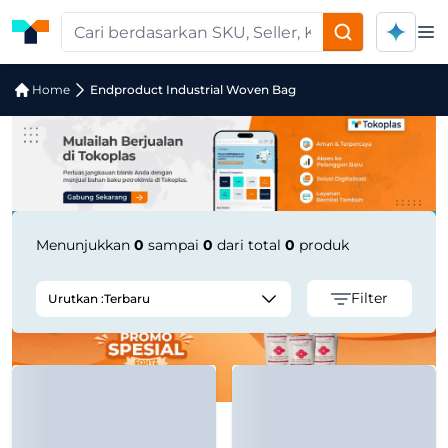
Op
Jual Endproduct Industrial Woven Ba
Home
Endproduct Industrial Woven Bag
Menunjukkan
0
sampai
0
dari total
0
produk
Filter
Urutkan :
Terbaru