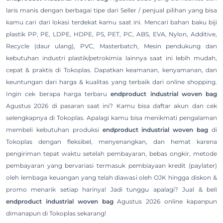
laris manis dengan berbagai tipe dari Seller / penjual pilihan yang bisa
kamu cari dari lokasi terdekat kamu saat ini. Mencari bahan baku biji
plastik PP, PE, LDPE, HDPE, PS, PET, PC, ABS, EVA, Nylon, Additive,
Recycle (daur ulang), PVC, Masterbatch, Mesin pendukung dan
kebutuhan industri plastik/petrokimia lainnya saat ini lebih mudah,
cepat & praktis di Tokoplas. Dapatkan keamanan, kenyamanan, dan
keuntungan dari harga & kualitas yang terbaik dari online shopping.
Ingin cek berapa harga terbaru
endproduct industrial woven bag
Agustus 2026 di pasaran saat ini? Kamu bisa daftar akun dan cek
selengkapnya di Tokoplas. Apalagi kamu bisa menikmati pengalaman
membeli kebutuhan produksi
endproduct industrial woven bag
di
Tokoplas dengan fleksibel, menyenangkan, dan hemat karena
pengiriman tepat waktu setelah pembayaran, bebas ongkir, metode
pembayaran yang bervariasi termasuk pembiayaan kredit (paylater)
oleh lembaga keuangan yang telah diawasi oleh OJK hingga diskon &
promo menarik setiap harinya! Jadi tunggu apalagi? Jual & beli
endproduct industrial woven bag
Agustus 2026 online kapanpun
dimanapun di Tokoplas sekarang!