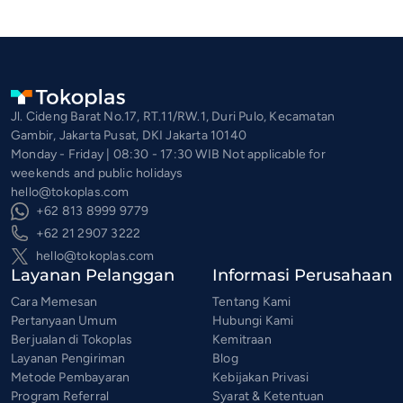
Jl. Cideng Barat No.17, RT.11/RW.1, Duri Pulo, Kecamatan
Gambir, Jakarta Pusat, DKI Jakarta 10140
Monday - Friday | 08:30 - 17:30 WIB Not applicable for
weekends and public holidays
hello@tokoplas.com
+62 813 8999 9779
+62 21 2907 3222
hello@tokoplas.com
Layanan Pelanggan
Informasi Perusahaan
Cara Memesan
Tentang Kami
Pertanyaan Umum
Hubungi Kami
Berjualan di Tokoplas
Kemitraan
Layanan Pengiriman
Blog
Metode Pembayaran
Kebijakan Privasi
Program Referral
Syarat & Ketentuan