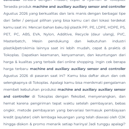
Tersedia produk
machine and auxiliary auxiliary sensor and controller
Agustus 2026 yang berkualitas dan laris manis dengan berbagai tipe
dari Seller / penjual pilihan yang bisa kamu cari dari lokasi terdekat
kamu saat ini. Mencari bahan baku biji plastik PP, PE, LDPE, HDPE, PS,
PET, PC, ABS, EVA, Nylon, Additive, Recycle (daur ulang), PVC,
Masterbatch, Mesin pendukung dan kebutuhan industri
plastik/petrokimia lainnya saat ini lebih mudah, cepat & praktis di
Tokoplas. Dapatkan keamanan, kenyamanan, dan keuntungan dari
harga & kualitas yang terbaik dari online shopping. Ingin cek berapa
harga terbaru
machine and auxiliary auxiliary sensor and controller
Agustus 2026 di pasaran saat ini? Kamu bisa daftar akun dan cek
selengkapnya di Tokoplas. Apalagi kamu bisa menikmati pengalaman
membeli kebutuhan produksi
machine and auxiliary auxiliary sensor
and controller
di Tokoplas dengan fleksibel, menyenangkan, dan
hemat karena pengiriman tepat waktu setelah pembayaran, bebas
ongkir, metode pembayaran yang bervariasi termasuk pembiayaan
kredit (paylater) oleh lembaga keuangan yang telah diawasi oleh OJK
hingga diskon & promo menarik setiap harinya! Jadi tunggu apalagi?