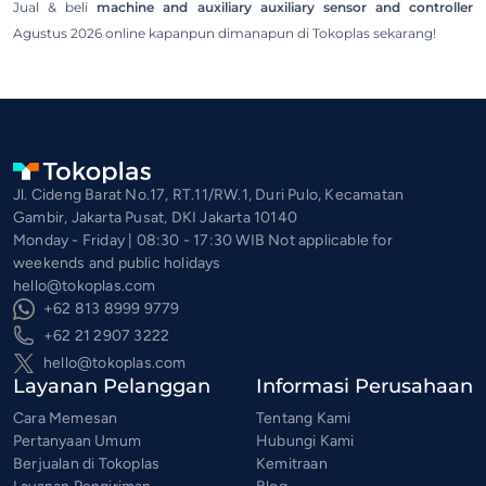
Jual & beli
machine and auxiliary auxiliary sensor and controller
Agustus 2026 online kapanpun dimanapun di Tokoplas sekarang!
Jl. Cideng Barat No.17, RT.11/RW.1, Duri Pulo, Kecamatan
Gambir, Jakarta Pusat, DKI Jakarta 10140
Monday - Friday | 08:30 - 17:30 WIB Not applicable for
weekends and public holidays
hello@tokoplas.com
+62 813 8999 9779
+62 21 2907 3222
hello@tokoplas.com
Layanan Pelanggan
Informasi Perusahaan
Cara Memesan
Tentang Kami
Pertanyaan Umum
Hubungi Kami
Berjualan di Tokoplas
Kemitraan