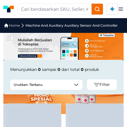
Op
Jual Machine And Auxiliary Auxiliary 
Home
Machine And Auxiliary Auxiliary Sensor And Controller
Menunjukkan
0
sampai
0
dari total
0
produk
Filter
Urutkan :
Terbaru