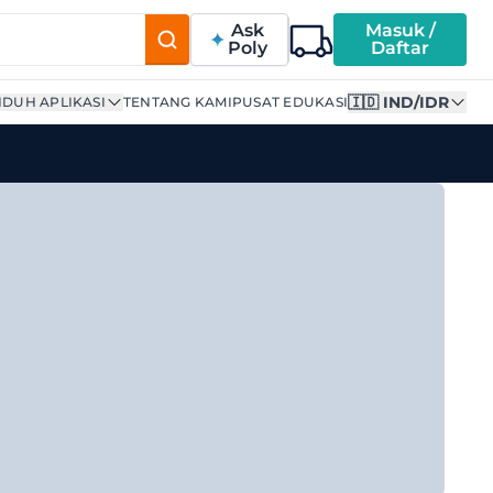
Ask
Masuk /
Poly
Daftar
🇮🇩 IND/IDR
DUH APLIKASI
TENTANG KAMI
PUSAT EDUKASI
 | Supplier Terpercaya