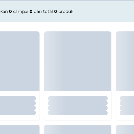
kkan
0
sampai
0
dari total
0
produk