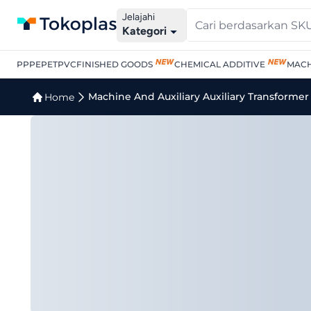
Jelajahi
Kategori
PP
PE
PET
PVC
FINISHED GOODS
CHEMICAL ADDITIVE
MACH
Jual Machine And Auxilia
Machine And Auxiliary Auxiliary Transformer
Home