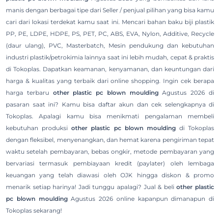
manis dengan berbagai tipe dari Seller / penjual pilihan yang bisa kamu
cari dari lokasi terdekat kamu saat ini. Mencari bahan baku biji plastik
PP, PE, LDPE, HDPE, PS, PET, PC, ABS, EVA, Nylon, Additive, Recycle
(daur ulang), PVC, Masterbatch, Mesin pendukung dan kebutuhan
industri plastik/petrokimia lainnya saat ini lebih mudah, cepat & praktis
di Tokoplas. Dapatkan keamanan, kenyamanan, dan keuntungan dari
harga & kualitas yang terbaik dari online shopping. Ingin cek berapa
harga terbaru
other plastic pc blown moulding
Agustus 2026 di
pasaran saat ini? Kamu bisa daftar akun dan cek selengkapnya di
Tokoplas. Apalagi kamu bisa menikmati pengalaman membeli
kebutuhan produksi
other plastic pc blown moulding
di Tokoplas
dengan fleksibel, menyenangkan, dan hemat karena pengiriman tepat
waktu setelah pembayaran, bebas ongkir, metode pembayaran yang
bervariasi termasuk pembiayaan kredit (paylater) oleh lembaga
keuangan yang telah diawasi oleh OJK hingga diskon & promo
menarik setiap harinya! Jadi tunggu apalagi? Jual & beli
other plastic
pc blown moulding
Agustus 2026 online kapanpun dimanapun di
Tokoplas sekarang!