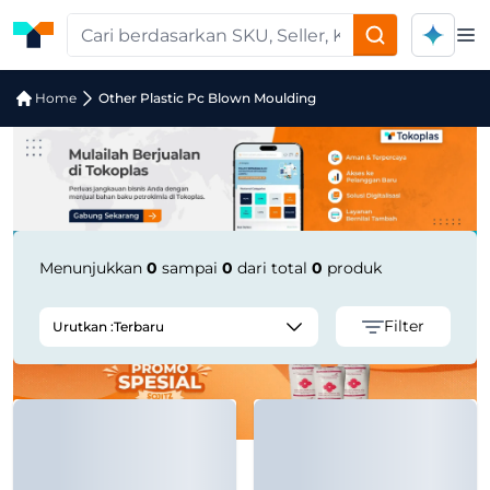
Op
Jual Other Plastic Pc Blown Moulding
Home
Other Plastic Pc Blown Moulding
Menunjukkan
0
sampai
0
dari total
0
produk
Filter
Urutkan :
Terbaru