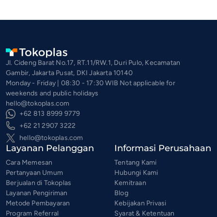
Jl. Cideng Barat No.17, RT.11/RW.1, Duri Pulo, Kecamatan
Gambir, Jakarta Pusat, DKI Jakarta 10140
Monday - Friday | 08:30 - 17:30 WIB Not applicable for
weekends and public holidays
hello@tokoplas.com
+62 813 8999 9779
+62 21 2907 3222
hello@tokoplas.com
Layanan Pelanggan
Informasi Perusahaan
Cara Memesan
Tentang Kami
Pertanyaan Umum
Hubungi Kami
Berjualan di Tokoplas
Kemitraan
Layanan Pengiriman
Blog
Metode Pembayaran
Kebijakan Privasi
Program Referral
Syarat & Ketentuan