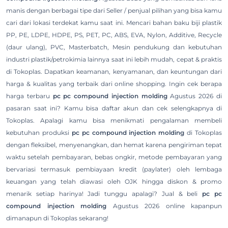
manis dengan berbagai tipe dari Seller / penjual pilihan yang bisa kamu
cari dari lokasi terdekat kamu saat ini. Mencari bahan baku biji plastik
PP, PE, LDPE, HDPE, PS, PET, PC, ABS, EVA, Nylon, Additive, Recycle
(daur ulang), PVC, Masterbatch, Mesin pendukung dan kebutuhan
industri plastik/petrokimia lainnya saat ini lebih mudah, cepat & praktis
di Tokoplas. Dapatkan keamanan, kenyamanan, dan keuntungan dari
harga & kualitas yang terbaik dari online shopping. Ingin cek berapa
harga terbaru
pc pc compound injection molding
Agustus 2026 di
pasaran saat ini? Kamu bisa daftar akun dan cek selengkapnya di
Tokoplas. Apalagi kamu bisa menikmati pengalaman membeli
kebutuhan produksi
pc pc compound injection molding
di Tokoplas
dengan fleksibel, menyenangkan, dan hemat karena pengiriman tepat
waktu setelah pembayaran, bebas ongkir, metode pembayaran yang
bervariasi termasuk pembiayaan kredit (paylater) oleh lembaga
keuangan yang telah diawasi oleh OJK hingga diskon & promo
menarik setiap harinya! Jadi tunggu apalagi? Jual & beli
pc pc
compound injection molding
Agustus 2026 online kapanpun
dimanapun di Tokoplas sekarang!