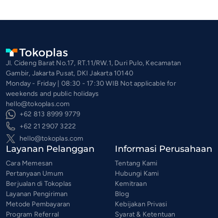
Jl. Cideng Barat No.17, RT.11/RW.1, Duri Pulo, Kecamatan
Gambir, Jakarta Pusat, DKI Jakarta 10140
Monday - Friday | 08:30 - 17:30 WIB Not applicable for
weekends and public holidays
hello@tokoplas.com
+62 813 8999 9779
+62 21 2907 3222
hello@tokoplas.com
Layanan Pelanggan
Informasi Perusahaan
Cara Memesan
Tentang Kami
Pertanyaan Umum
Hubungi Kami
Berjualan di Tokoplas
Kemitraan
Layanan Pengiriman
Blog
Metode Pembayaran
Kebijakan Privasi
Program Referral
Syarat & Ketentuan