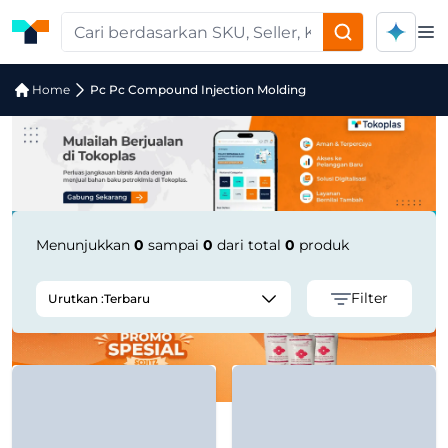
Op
Jual Pc Pc Compound Injection Moldi
Home
Pc Pc Compound Injection Molding
Menunjukkan
0
sampai
0
dari total
0
produk
Filter
Urutkan :
Terbaru