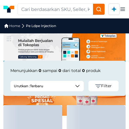
Op
Jual Pe Ldpe Injection | Supplier Ter
Home
Pe Ldpe Injection
Menunjukkan
0
sampai
0
dari total
0
produk
Filter
Urutkan :
Terbaru