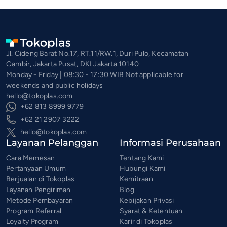
Jl. Cideng Barat No.17, RT.11/RW.1, Duri Pulo, Kecamatan
Gambir, Jakarta Pusat, DKI Jakarta 10140
Monday - Friday | 08:30 - 17:30 WIB Not applicable for
weekends and public holidays
hello@tokoplas.com
+62 813 8999 9779
+62 21 2907 3222
hello@tokoplas.com
Layanan Pelanggan
Informasi Perusahaan
Cara Memesan
Tentang Kami
Pertanyaan Umum
Hubungi Kami
Berjualan di Tokoplas
Kemitraan
Layanan Pengiriman
Blog
Metode Pembayaran
Kebijakan Privasi
Program Referral
Syarat & Ketentuan
Loyalty Program
Karir di Tokoplas