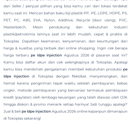
dari Seller / penjual pilihan yang bisa kamu cari dari lokasi terdekat
kamu saat ini. Mencari bahan baku biji plastik PP, PE, LDPE, HDPE, PS,
PET, PC, ABS, EVA, Nylon, Additive, Recycle (daur ulang), PVC,
Masterbatch, Mesin pendukung dan kebutuhan industri
plastik/petrokimia lainnya saat ini lebih mudah, cepat & praktis di
Tokoplas. Dapatkan keamanan, kenyamanan, dan keuntungan dari
harga & kualitas yang terbaik dari online shopping. Ingin cek berapa
harga terbaru
pe ldpe injection
Agustus 2026 di pasaran saat ini?
Kamu bisa daftar akun dan cek selengkapnya di Tokoplas. Apalagi
kamu bisa menikmati pengalaman membeli kebutuhan produksi
pe
ldpe injection
di Tokoplas dengan fleksibel, menyenangkan, dan
hemat karena pengiriman tepat waktu setelah pembayaran, bebas
ongkir, metode pembayaran yang bervariasi termasuk pembiayaan
kredit (paylater) oleh lembaga keuangan yang telah diawasi oleh OJK
hingga diskon & promo menarik setiap harinya! Jadi tunggu apalagi?
Jual & beli
pe ldpe injection
Agustus 2026 online kapanpun dimanapun
di Tokoplas sekarang!