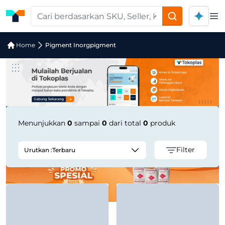
Op
Jual Pigment Inorgpigment | Supplie
Home
Pigment Inorgpigment
Menunjukkan
0
sampai
0
dari total
0
produk
Filter
Urutkan :
Terbaru