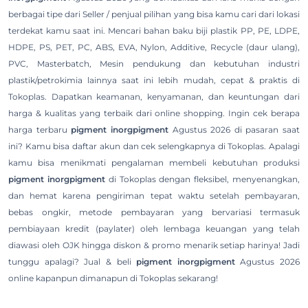
berbagai tipe dari Seller / penjual pilihan yang bisa kamu cari dari lokasi
terdekat kamu saat ini. Mencari bahan baku biji plastik PP, PE, LDPE,
HDPE, PS, PET, PC, ABS, EVA, Nylon, Additive, Recycle (daur ulang),
PVC, Masterbatch, Mesin pendukung dan kebutuhan industri
plastik/petrokimia lainnya saat ini lebih mudah, cepat & praktis di
Tokoplas. Dapatkan keamanan, kenyamanan, dan keuntungan dari
harga & kualitas yang terbaik dari online shopping. Ingin cek berapa
harga terbaru
pigment inorgpigment
Agustus 2026 di pasaran saat
ini? Kamu bisa daftar akun dan cek selengkapnya di Tokoplas. Apalagi
kamu bisa menikmati pengalaman membeli kebutuhan produksi
pigment inorgpigment
di Tokoplas dengan fleksibel, menyenangkan,
dan hemat karena pengiriman tepat waktu setelah pembayaran,
bebas ongkir, metode pembayaran yang bervariasi termasuk
pembiayaan kredit (paylater) oleh lembaga keuangan yang telah
diawasi oleh OJK hingga diskon & promo menarik setiap harinya! Jadi
tunggu apalagi? Jual & beli
pigment inorgpigment
Agustus 2026
online kapanpun dimanapun di Tokoplas sekarang!