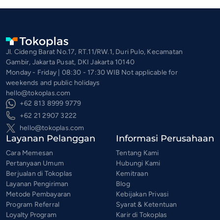
Jl. Cideng Barat No.17, RT.11/RW.1, Duri Pulo, Kecamatan
Gambir, Jakarta Pusat, DKI Jakarta 10140
Monday - Friday | 08:30 - 17:30 WIB Not applicable for
weekends and public holidays
hello@tokoplas.com
+62 813 8999 9779
+62 21 2907 3222
hello@tokoplas.com
Layanan Pelanggan
Informasi Perusahaan
Cara Memesan
Tentang Kami
Pertanyaan Umum
Hubungi Kami
Berjualan di Tokoplas
Kemitraan
Layanan Pengiriman
Blog
Metode Pembayaran
Kebijakan Privasi
Program Referral
Syarat & Ketentuan
Loyalty Program
Karir di Tokoplas