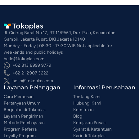
Jl. Cideng Barat No.17, RT.11/RW.1, Duri Pulo, Kecamatan
Gambir, Jakarta Pusat, DKI Jakarta 10140
Monday - Friday | 08:30 - 17:30 WIB Not applicable for
weekends and public holidays
hello@tokoplas.com
+62 813 8999 9779
+62 21 2907 3222
hello@tokoplas.com
Layanan Pelanggan
Informasi Perusahaan
Cara Memesan
Tentang Kami
Pertanyaan Umum
Hubungi Kami
Berjualan di Tokoplas
Kemitraan
Layanan Pengiriman
Blog
Metode Pembayaran
Kebijakan Privasi
Program Referral
Syarat & Ketentuan
Loyalty Program
Karir di Tokoplas