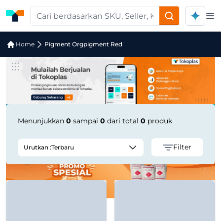
Op
Jual Pigment Orgpigment Red | Supp
Home
Pigment Orgpigment Red
Menunjukkan
0
sampai
0
dari total
0
produk
Filter
Urutkan :
Terbaru