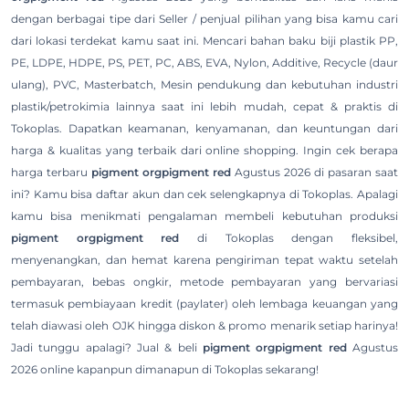
dengan berbagai tipe dari Seller / penjual pilihan yang bisa kamu cari
dari lokasi terdekat kamu saat ini. Mencari bahan baku biji plastik PP,
PE, LDPE, HDPE, PS, PET, PC, ABS, EVA, Nylon, Additive, Recycle (daur
ulang), PVC, Masterbatch, Mesin pendukung dan kebutuhan industri
plastik/petrokimia lainnya saat ini lebih mudah, cepat & praktis di
Tokoplas. Dapatkan keamanan, kenyamanan, dan keuntungan dari
harga & kualitas yang terbaik dari online shopping. Ingin cek berapa
harga terbaru
pigment orgpigment red
Agustus 2026 di pasaran saat
ini? Kamu bisa daftar akun dan cek selengkapnya di Tokoplas. Apalagi
kamu bisa menikmati pengalaman membeli kebutuhan produksi
pigment orgpigment red
di Tokoplas dengan fleksibel,
menyenangkan, dan hemat karena pengiriman tepat waktu setelah
pembayaran, bebas ongkir, metode pembayaran yang bervariasi
termasuk pembiayaan kredit (paylater) oleh lembaga keuangan yang
telah diawasi oleh OJK hingga diskon & promo menarik setiap harinya!
Jadi tunggu apalagi? Jual & beli
pigment orgpigment red
Agustus
2026 online kapanpun dimanapun di Tokoplas sekarang!