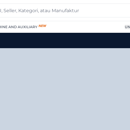
INE AND AUXILIARY
UN
tifilament | Supplier T