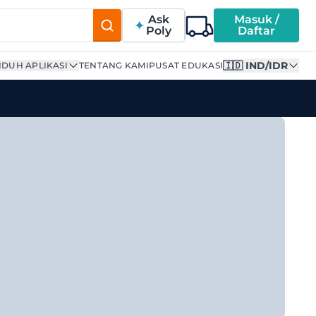
Ask
Masuk /
Poly
Daftar
🇮🇩 IND/IDR
DUH APLIKASI
TENTANG KAMI
PUSAT EDUKASI
erpercaya