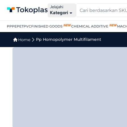
Jelajahi
Kategori
PP
PE
PET
PVC
FINISHED GOODS
CHEMICAL ADDITIVE
MACH
Jual Pp Homopolymer Mul
Pp Homopolymer Multifilament
Home