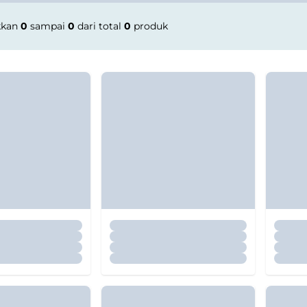
kkan
0
sampai
0
dari total
0
produk