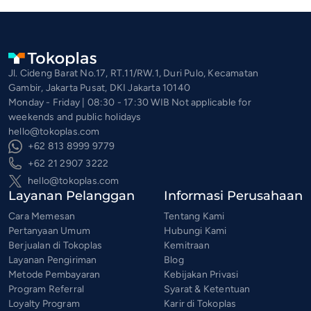
Jl. Cideng Barat No.17, RT.11/RW.1, Duri Pulo, Kecamatan
Gambir, Jakarta Pusat, DKI Jakarta 10140
Monday - Friday | 08:30 - 17:30 WIB Not applicable for
weekends and public holidays
hello@tokoplas.com
+62 813 8999 9779
+62 21 2907 3222
hello@tokoplas.com
Layanan Pelanggan
Informasi Perusahaan
Cara Memesan
Tentang Kami
Pertanyaan Umum
Hubungi Kami
Berjualan di Tokoplas
Kemitraan
Layanan Pengiriman
Blog
Metode Pembayaran
Kebijakan Privasi
Program Referral
Syarat & Ketentuan
Loyalty Program
Karir di Tokoplas