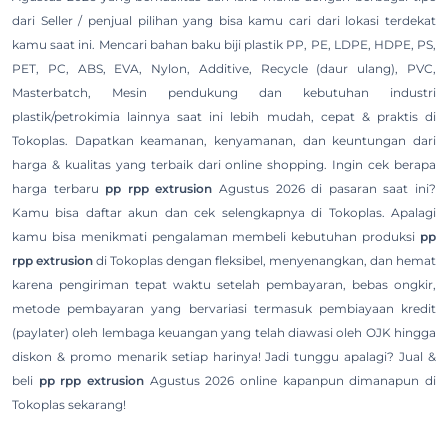
dari Seller / penjual pilihan yang bisa kamu cari dari lokasi terdekat
kamu saat ini. Mencari bahan baku biji plastik PP, PE, LDPE, HDPE, PS,
PET, PC, ABS, EVA, Nylon, Additive, Recycle (daur ulang), PVC,
Masterbatch, Mesin pendukung dan kebutuhan industri
plastik/petrokimia lainnya saat ini lebih mudah, cepat & praktis di
Tokoplas. Dapatkan keamanan, kenyamanan, dan keuntungan dari
harga & kualitas yang terbaik dari online shopping. Ingin cek berapa
harga terbaru
pp rpp extrusion
Agustus 2026 di pasaran saat ini?
Kamu bisa daftar akun dan cek selengkapnya di Tokoplas. Apalagi
kamu bisa menikmati pengalaman membeli kebutuhan produksi
pp
rpp extrusion
di Tokoplas dengan fleksibel, menyenangkan, dan hemat
karena pengiriman tepat waktu setelah pembayaran, bebas ongkir,
metode pembayaran yang bervariasi termasuk pembiayaan kredit
(paylater) oleh lembaga keuangan yang telah diawasi oleh OJK hingga
diskon & promo menarik setiap harinya! Jadi tunggu apalagi? Jual &
beli
pp rpp extrusion
Agustus 2026 online kapanpun dimanapun di
Tokoplas sekarang!