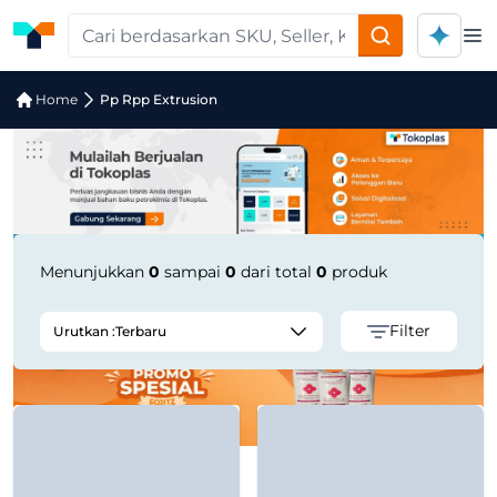
Op
Jual Pp Rpp Extrusion | Supplier Ter
Home
Pp Rpp Extrusion
Menunjukkan
0
sampai
0
dari total
0
produk
Filter
Urutkan :
Terbaru