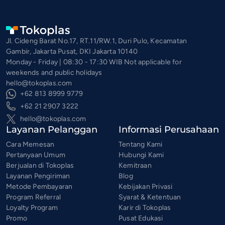
Jl. Cideng Barat No.17, RT.11/RW.1, Duri Pulo, Kecamatan
Gambir, Jakarta Pusat, DKI Jakarta 10140
Monday - Friday | 08:30 - 17:30 WIB Not applicable for
weekends and public holidays
hello@tokoplas.com
+62 813 8999 9779
+62 21 2907 3222
hello@tokoplas.com
Layanan Pelanggan
Informasi Perusahaan
Cara Memesan
Tentang Kami
Pertanyaan Umum
Hubungi Kami
Berjualan di Tokoplas
Kemitraan
Layanan Pengiriman
Blog
Metode Pembayaran
Kebijakan Privasi
Program Referral
Syarat & Ketentuan
Loyalty Program
Karir di Tokoplas
Promo
Pusat Edukasi