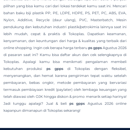
pilihan yang bisa kamu cari dari lokasi terdekat kamu saat ini. Mencari
bahan baku biji plastik PP, PE, LDPE, HDPE, PS, PET, PC, ABS, EVA,
Nylon, Additive, Recycle (daur ulang), PVC, Masterbatch, Mesin
pendukung dan kebutuhan industri plastik/petrokimia lainnya saat ini
lebih mudah, cepat & praktis di Tokoplas. Dapatkan keamanan,
kenyamanan, dan keuntungan dari harga & kualitas yang terbaik dari
online shopping. Ingin cek berapa harga terbaru
ps gpps
Agustus 2026
di pasaran saat ini? Kamu bisa daftar akun dan cek selengkapnya di
Tokoplas. Apalagi kamu bisa menikmati pengalaman membeli
kebutuhan produksi
ps gpps
di Tokoplas dengan fleksibel,
menyenangkan, dan hemat karena pengiriman tepat waktu setelah
pembayaran, bebas ongkir, metode pembayaran yang bervariasi
termasuk pembiayaan kredit (paylater) oleh lembaga keuangan yang
telah diawasi oleh OJK hingga diskon & promo menarik setiap harinya!
Jadi tunggu apalagi? Jual & beli
ps gpps
Agustus 2026 online
kapanpun dimanapun di Tokoplas sekarang!