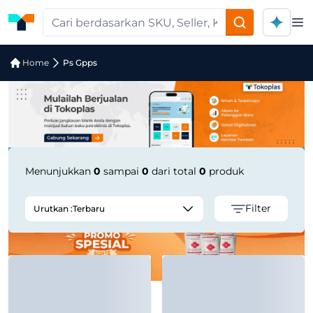
Op
Jual Ps Gpps | Supplier Terpercaya
Home
Ps Gpps
Menunjukkan
0
sampai
0
dari total
0
produk
Filter
Urutkan :
Terbaru