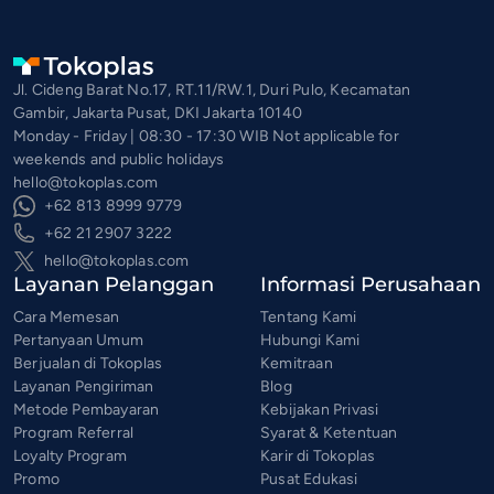
Jl. Cideng Barat No.17, RT.11/RW.1, Duri Pulo, Kecamatan
Gambir, Jakarta Pusat, DKI Jakarta 10140
Monday - Friday | 08:30 - 17:30 WIB Not applicable for
weekends and public holidays
hello@tokoplas.com
+62 813 8999 9779
+62 21 2907 3222
hello@tokoplas.com
Layanan Pelanggan
Informasi Perusahaan
Cara Memesan
Tentang Kami
Pertanyaan Umum
Hubungi Kami
Berjualan di Tokoplas
Kemitraan
Layanan Pengiriman
Blog
Metode Pembayaran
Kebijakan Privasi
Program Referral
Syarat & Ketentuan
Loyalty Program
Karir di Tokoplas
Promo
Pusat Edukasi