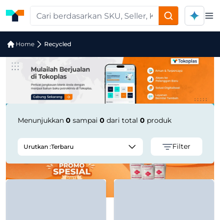
Op
Jual Recycled | Supplier Terpercaya
Home
Recycled
Menunjukkan
0
sampai
0
dari total
0
produk
Filter
Urutkan :
Terbaru