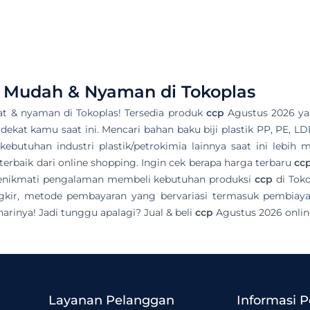
, Mudah & Nyaman di Tokoplas
t & nyaman di Tokoplas! Tersedia produk
ccp
Agustus 2026 yan
terdekat kamu saat ini. Mencari bahan baku biji plastik PP, PE, L
ebutuhan industri plastik/petrokimia lainnya saat ini lebih 
erbaik dari online shopping. Ingin cek berapa harga terbaru
cc
 menikmati pengalaman membeli kebutuhan produksi
ccp
di Toko
gkir, metode pembayaran yang bervariasi termasuk pembiayaa
arinya! Jadi tunggu apalagi? Jual & beli
ccp
Agustus 2026 onlin
Layanan Pelanggan
Informasi 