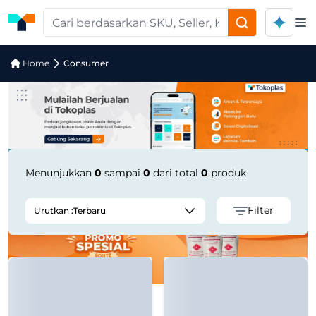
Op
Pencarian Produk "consumer" di Tok
Home
Consumer
Menunjukkan
0
sampai
0
dari total
0
produk
Filter
Urutkan :
Terbaru