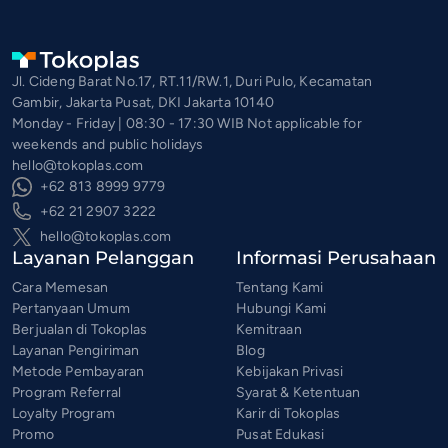
Jl. Cideng Barat No.17, RT.11/RW.1, Duri Pulo, Kecamatan
Gambir, Jakarta Pusat, DKI Jakarta 10140
Monday - Friday | 08:30 - 17:30 WIB Not applicable for
weekends and public holidays
hello@tokoplas.com
+62 813 8999 9779
+62 21 2907 3222
hello@tokoplas.com
Layanan Pelanggan
Informasi Perusahaan
Cara Memesan
Tentang Kami
Pertanyaan Umum
Hubungi Kami
Berjualan di Tokoplas
Kemitraan
Layanan Pengiriman
Blog
Metode Pembayaran
Kebijakan Privasi
Program Referral
Syarat & Ketentuan
Loyalty Program
Karir di Tokoplas
Promo
Pusat Edukasi