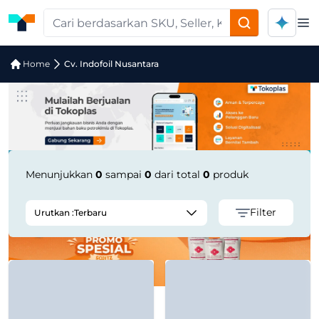
Op
Pencarian Produk "cv.-indofoil-nusan
Home
Cv. Indofoil Nusantara
Menunjukkan
0
sampai
0
dari total
0
produk
Filter
Urutkan :
Terbaru