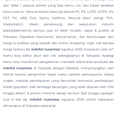
dari Seller / penjual pilihan yang bisa kamu cari dari lokasi terdekat
kamu saat ini. Mencari bahan baku biji plastik PP, PE, LDPE, HDPE, PS,
PET, PC, ABS, EVA, Nylon, Additive, Recycle (daur ulang), PVC,
Masterbatch, Mesin pendukung dan kebutuhan industri
plastik/petrokimia lainnya saat ini lebih mudah, cepat & praktis di
Tokoplas. Dapatkan keamanan, kenyamanan, dan keuntungan dari
harga & kualitas yang terbaik dari online shopping. Ingin cek berapa
harga terbaru
cv. indofoil nusantara
Agustus 2026 di pasaran saat ini?
Kamu bisa daftar akun dan cek selengkapnya di Tokoplas. Apalagi
kamu bisa menikmati pengalaman membeli kebutuhan produksi
cv.
indofoil nusantara
di Tokoplas dengan fleksibel, menyenangkan, dan
hemat karena pengiriman tepat waktu setelah pembayaran, bebas
ongkir, metode pembayaran yang bervariasi termasuk pembiayaan
kredit (paylater) oleh lembaga keuangan yang telah diawasi oleh OJK
hingga diskon & promo menarik setiap harinya! Jadi tunggu apalagi?
Jual & beli
cv. indofoil nusantara
Agustus 2026 online kapanpun
dimanapun di Tokoplas sekarang!