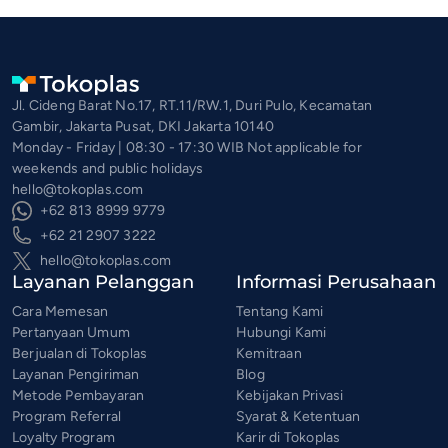
Jl. Cideng Barat No.17, RT.11/RW.1, Duri Pulo, Kecamatan
Gambir, Jakarta Pusat, DKI Jakarta 10140
Monday - Friday | 08:30 - 17:30 WIB Not applicable for
weekends and public holidays
hello@tokoplas.com
+62 813 8999 9779
+62 21 2907 3222
hello@tokoplas.com
Layanan Pelanggan
Informasi Perusahaan
Cara Memesan
Tentang Kami
Pertanyaan Umum
Hubungi Kami
Berjualan di Tokoplas
Kemitraan
Layanan Pengiriman
Blog
Metode Pembayaran
Kebijakan Privasi
Program Referral
Syarat & Ketentuan
Loyalty Program
Karir di Tokoplas