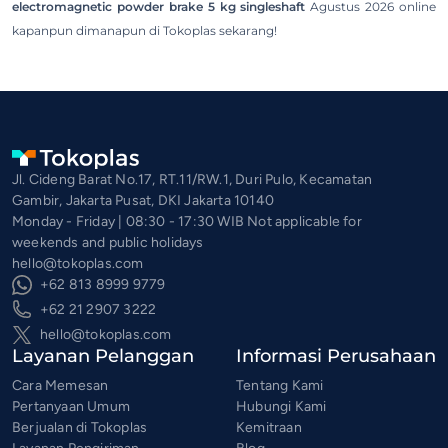
electromagnetic powder brake 5 kg singleshaft
Agustus 2026 online
kapanpun dimanapun di Tokoplas sekarang!
Jl. Cideng Barat No.17, RT.11/RW.1, Duri Pulo, Kecamatan
Gambir, Jakarta Pusat, DKI Jakarta 10140
Monday - Friday | 08:30 - 17:30 WIB Not applicable for
weekends and public holidays
hello@tokoplas.com
+62 813 8999 9779
+62 21 2907 3222
hello@tokoplas.com
Layanan Pelanggan
Informasi Perusahaan
Cara Memesan
Tentang Kami
Pertanyaan Umum
Hubungi Kami
Berjualan di Tokoplas
Kemitraan