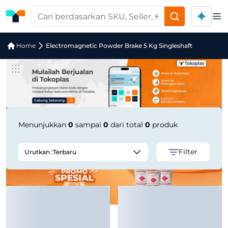
Op
Jual Electromagnetic Powder Brake 5
Home
Electromagnetic Powder Brake 5 Kg Singleshaft
Menunjukkan
0
sampai
0
dari total
0
produk
Filter
Urutkan :
Terbaru