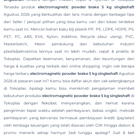
Tersedia produk
electromagnetic powder brake 5 kg singleshaft
Agustus 2026 yang berkualitas dan laris manis dengan berbagai tipe
dari Seller / penjual pilihan yang bisa kamu cari dari lokasi terdekat
kamu saat ini. Mencari bahan baku biji plastik PP, PE, LDPE, HDPE, PS,
PET, PC, ABS, EVA, Nylon, Additive, Recycle (daur ulang), PVC,
Masterbatch, Mesin pendukung dan kebutuhan industri
plastik/petrokimia lainnya saat ini lebih mudah, cepat & praktis di
Tokoplas. Dapatkan keamanan, kenyamanan, dan keuntungan dari
harga & kualitas yang terbaik dari online shopping. Ingin cek berapa
harga terbaru
electromagnetic powder brake 5 kg singleshaft
Agustus
2026 di pasaran saat ini? Kamu bisa daftar akun dan cek selengkapnya
di Tokoplas. Apalagi kamu bisa menikmati pengalaman membeli
kebutuhan produksi
electromagnetic powder brake 5 kg singleshaft
di
Tokoplas dengan fleksibel, menyenangkan, dan hemat karena
pengiriman tepat waktu setelah pembayaran, bebas ongkir, metode
pembayaran yang bervariasi termasuk pembiayaan kredit (paylater)
oleh lembaga keuangan yang telah diawasi oleh OJK hingga diskon &
promo menarik setiap harinya! Jadi tunggu apalagi? Jual & beli