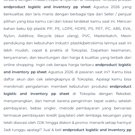
endproduct logistic and inventory pp sheet
Agustus 2026 yang
berkualitas dan laris manis dengan berbagai tipe dari Seller / penjual
pilihan yang bisa kamu cari dari lokasi terdekat kamu saat ini. Mencari
bahan baku biji plastik PP, PE, LDPE, HDPE, PS, PET, PC, ABS, EVA,
Nylon, Additive, Recycle (daur ulang), PVC, Masterbatch, Mesin
pendukung dan kebutuhan industri plastik/petrokimia lainnya saat ini
lebih mudah, cepat & praktis di Tokoplas. Dapatkan keamanan,
kenyamanan, dan keuntungan dari harga & kualitas yang terbaik dari
online shopping. Ingin cek berapa harga terbaru
endproduct logistic
and inventory pp sheet
Agustus 2026 di pasaran saat ini? Kamu bisa
daftar akun dan cek selengkapnya di Tokoplas. Apalagi kamu bisa
menikmati pengalaman membeli kebutuhan produksi
endproduct
logistic and inventory pp sheet
di Tokoplas dengan fleksibel,
menyenangkan, dan hemat karena pengiriman tepat waktu setelah
pembayaran, bebas ongkir, metode pembayaran yang bervariasi
termasuk pembiayaan kredit (paylater) oleh lembaga keuangan yang
telah diawasi oleh OJK hingga diskon & promo menarik setiap harinya!
Jadi tunggu apalagi? Jual & beli
endproduct logistic and inventory pp