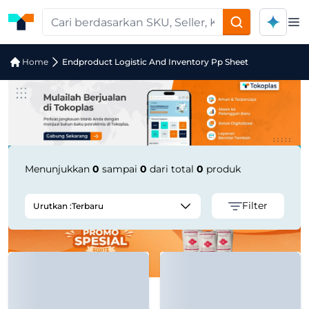
Op
Jual Endproduct Logistic And Invento
Home
Endproduct Logistic And Inventory Pp Sheet
Menunjukkan
0
sampai
0
dari total
0
produk
Filter
Urutkan :
Terbaru