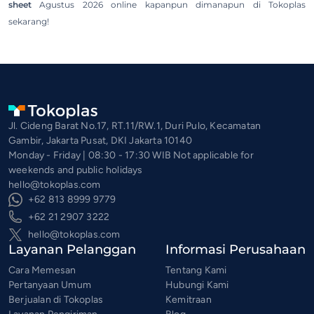
sheet
Agustus 2026 online kapanpun dimanapun di Tokoplas
sekarang!
Jl. Cideng Barat No.17, RT.11/RW.1, Duri Pulo, Kecamatan
Gambir, Jakarta Pusat, DKI Jakarta 10140
Monday - Friday | 08:30 - 17:30 WIB Not applicable for
weekends and public holidays
hello@tokoplas.com
+62 813 8999 9779
+62 21 2907 3222
hello@tokoplas.com
Layanan Pelanggan
Informasi Perusahaan
Cara Memesan
Tentang Kami
Pertanyaan Umum
Hubungi Kami
Berjualan di Tokoplas
Kemitraan