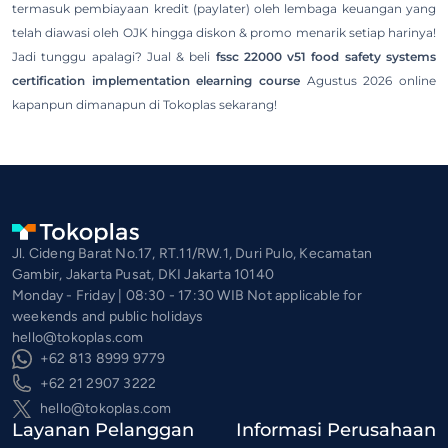
termasuk pembiayaan kredit (paylater) oleh lembaga keuangan yang
telah diawasi oleh OJK hingga diskon & promo menarik setiap harinya!
Jadi tunggu apalagi? Jual & beli
fssc 22000 v51 food safety systems
certification implementation elearning course
Agustus 2026 online
kapanpun dimanapun di Tokoplas sekarang!
Jl. Cideng Barat No.17, RT.11/RW.1, Duri Pulo, Kecamatan
Gambir, Jakarta Pusat, DKI Jakarta 10140
Monday - Friday | 08:30 - 17:30 WIB Not applicable for
weekends and public holidays
hello@tokoplas.com
+62 813 8999 9779
+62 21 2907 3222
hello@tokoplas.com
Layanan Pelanggan
Informasi Perusahaan