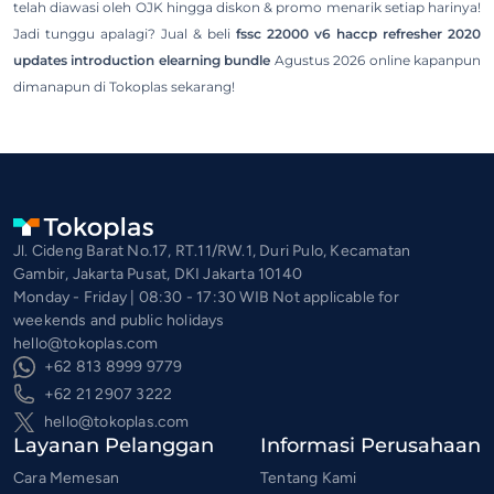
telah diawasi oleh OJK hingga diskon & promo menarik setiap harinya!
Jadi tunggu apalagi? Jual & beli
fssc 22000 v6 haccp refresher 2020
updates introduction elearning bundle
Agustus 2026 online kapanpun
dimanapun di Tokoplas sekarang!
Jl. Cideng Barat No.17, RT.11/RW.1, Duri Pulo, Kecamatan
Gambir, Jakarta Pusat, DKI Jakarta 10140
Monday - Friday | 08:30 - 17:30 WIB Not applicable for
weekends and public holidays
hello@tokoplas.com
+62 813 8999 9779
+62 21 2907 3222
hello@tokoplas.com
Layanan Pelanggan
Informasi Perusahaan
Cara Memesan
Tentang Kami