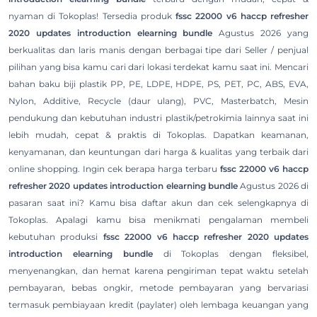
nyaman di Tokoplas! Tersedia produk
fssc 22000 v6 haccp refresher
2020 updates introduction elearning bundle
Agustus 2026 yang
berkualitas dan laris manis dengan berbagai tipe dari Seller / penjual
pilihan yang bisa kamu cari dari lokasi terdekat kamu saat ini. Mencari
bahan baku biji plastik PP, PE, LDPE, HDPE, PS, PET, PC, ABS, EVA,
Nylon, Additive, Recycle (daur ulang), PVC, Masterbatch, Mesin
pendukung dan kebutuhan industri plastik/petrokimia lainnya saat ini
lebih mudah, cepat & praktis di Tokoplas. Dapatkan keamanan,
kenyamanan, dan keuntungan dari harga & kualitas yang terbaik dari
online shopping. Ingin cek berapa harga terbaru
fssc 22000 v6 haccp
refresher 2020 updates introduction elearning bundle
Agustus 2026 di
pasaran saat ini? Kamu bisa daftar akun dan cek selengkapnya di
Tokoplas. Apalagi kamu bisa menikmati pengalaman membeli
kebutuhan produksi
fssc 22000 v6 haccp refresher 2020 updates
introduction elearning bundle
di Tokoplas dengan fleksibel,
menyenangkan, dan hemat karena pengiriman tepat waktu setelah
pembayaran, bebas ongkir, metode pembayaran yang bervariasi
termasuk pembiayaan kredit (paylater) oleh lembaga keuangan yang