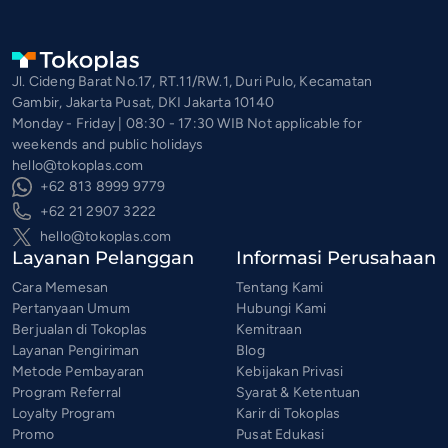
Jl. Cideng Barat No.17, RT.11/RW.1, Duri Pulo, Kecamatan
Gambir, Jakarta Pusat, DKI Jakarta 10140
Monday - Friday | 08:30 - 17:30 WIB Not applicable for
weekends and public holidays
hello@tokoplas.com
+62 813 8999 9779
+62 21 2907 3222
hello@tokoplas.com
Layanan Pelanggan
Informasi Perusahaan
Cara Memesan
Tentang Kami
Pertanyaan Umum
Hubungi Kami
Berjualan di Tokoplas
Kemitraan
Layanan Pengiriman
Blog
Metode Pembayaran
Kebijakan Privasi
Program Referral
Syarat & Ketentuan
Loyalty Program
Karir di Tokoplas
Promo
Pusat Edukasi