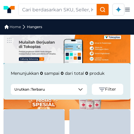
Op
Jual Hangers | Supplier Terpercaya
Home
Hangers
Menunjukkan
0
sampai
0
dari total
0
produk
Filter
Urutkan :
Terbaru