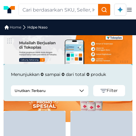
Op
Jual Hdpe Naso | Supplier Terpercaya
Home
Hdpe Naso
Menunjukkan
0
sampai
0
dari total
0
produk
Filter
Urutkan :
Terbaru