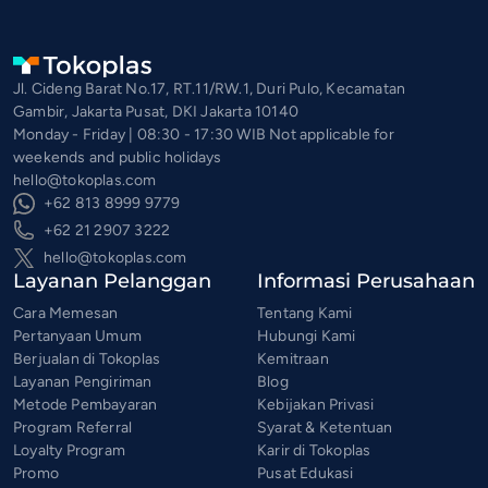
Jl. Cideng Barat No.17, RT.11/RW.1, Duri Pulo, Kecamatan
Gambir, Jakarta Pusat, DKI Jakarta 10140
Monday - Friday | 08:30 - 17:30 WIB Not applicable for
weekends and public holidays
hello@tokoplas.com
+62 813 8999 9779
+62 21 2907 3222
hello@tokoplas.com
Layanan Pelanggan
Informasi Perusahaan
Cara Memesan
Tentang Kami
Pertanyaan Umum
Hubungi Kami
Berjualan di Tokoplas
Kemitraan
Layanan Pengiriman
Blog
Metode Pembayaran
Kebijakan Privasi
Program Referral
Syarat & Ketentuan
Loyalty Program
Karir di Tokoplas
Promo
Pusat Edukasi