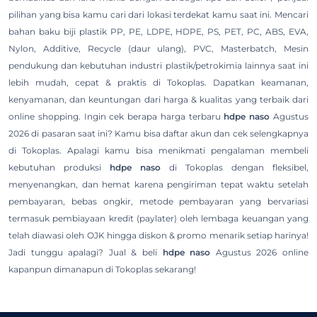
pilihan yang bisa kamu cari dari lokasi terdekat kamu saat ini. Mencari
bahan baku biji plastik PP, PE, LDPE, HDPE, PS, PET, PC, ABS, EVA,
Nylon, Additive, Recycle (daur ulang), PVC, Masterbatch, Mesin
pendukung dan kebutuhan industri plastik/petrokimia lainnya saat ini
lebih mudah, cepat & praktis di Tokoplas. Dapatkan keamanan,
kenyamanan, dan keuntungan dari harga & kualitas yang terbaik dari
online shopping. Ingin cek berapa harga terbaru
hdpe naso
Agustus
2026 di pasaran saat ini? Kamu bisa daftar akun dan cek selengkapnya
di Tokoplas. Apalagi kamu bisa menikmati pengalaman membeli
kebutuhan produksi
hdpe naso
di Tokoplas dengan fleksibel,
menyenangkan, dan hemat karena pengiriman tepat waktu setelah
pembayaran, bebas ongkir, metode pembayaran yang bervariasi
termasuk pembiayaan kredit (paylater) oleh lembaga keuangan yang
telah diawasi oleh OJK hingga diskon & promo menarik setiap harinya!
Jadi tunggu apalagi? Jual & beli
hdpe naso
Agustus 2026 online
kapanpun dimanapun di Tokoplas sekarang!